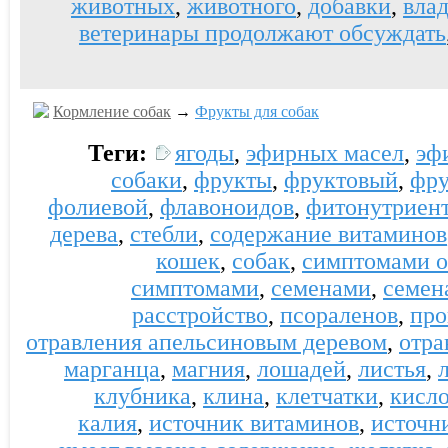
животных
,
животного
,
добавки
,
вла
ветеринары продолжают обсуждать
Кормление собак
→
Фрукты для собак
Теги:
ягоды
,
эфирных масел
,
эф
собаки
,
фрукты
,
фруктовый
,
фру
фолиевой
,
флавоноидов
,
фитонутриен
дерева
,
стебли
,
содержание витаминов
кошек
,
собак
,
симптомами о
симптомами
,
семенами
,
семен
расстройство
,
псораленов
,
про
отравления апельсиновым деревом
,
отра
марганца
,
магния
,
лошадей
,
листья
,
клубника
,
клина
,
клетчатки
,
кисл
калия
,
источник витаминов
,
источн