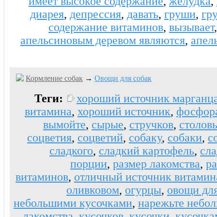
имеет высокое содержание
,
желудка
,
диарея
,
депрессия
,
давать
,
груши
,
гр
содержание витаминов
,
вызывает
апельсиновым деревом являются
,
апел
Кормление собак
→
Овощи для собак
Теги:
хороший источник марганц
витамина
,
хороший источник
,
фосфор
вымойте
,
сырые
,
стручков
,
столов
соцветия
,
соцветий
,
собаку
,
собаки
,
с
сладкого
,
сладкий картофель
,
сл
порции
,
размер лакомства
,
р
витаминов
,
отличный источник витамин
оливковом
,
огурцы
,
овощи для
небольшими кусочками
,
нарежьте небо
лакомства
,
кусочков
,
кусочки
,
кусочка