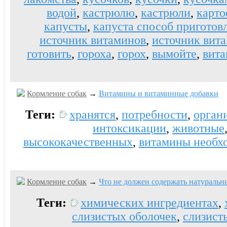
водой
,
кастрюлю
,
кастрюли
,
карто
капусты
,
капуста способ приготов
источник витаминов
,
источник вит
готовить
,
гороха
,
горох
,
вымойте
,
вит
Кормление собак
→
Витамины и витаминные добавки
Теги:
хранятся
,
потребности
,
орган
интоксикации
,
животные
высококачественных
,
витамины необх
Кормление собак
→
Что не должен содержать натуральн
Теги:
химических ингредиентах
,
слизистых оболочек
,
слизист