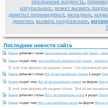
прозрачная жидкость
,
пирими
натуральных
,
может вызвать раздр
диметил пиримидинол
,
менадион
,
корм
диметил
,
вызвать раздражение
,
витам
Последние новости сайта
Барон
добавляет статью
Австралийский шелковистый терьер - мин
Барон
создает тему
Австралийский шелковистый терьер - миниатю
В этой теме форума обсуждаем статью "Австралийский шел
Барон
добавляет статью
Всё об австралийском терьере
в раздел
Пор
Барон
создает тему
Всё об австралийском терьере
на форуме
Форум
В этой теме форума обсуждаем статью "Всё об австралийск
Барон
добавляет статью
Всё о австралийском келпи
в раздел
Пород
Барон
создает тему
Всё о австралийском келпи
на форуме
Форум о