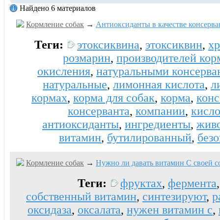
Найдено 6 материалов
Кормление собак
→
Антиоксиданты в качестве консерван
Теги:
этоксиквина
,
этоксиквин
,
хр
розмарин
,
производителей кор
окисления
,
натуральными консерва
натуральные
,
лимонная кислота
,
л
кормах
,
корма для собак
,
корма
,
конс
консерванта
,
компании
,
кисло
антиоксиданты
,
ингредиенты
,
жив
витамин
,
бутилированный
,
без
Кормление собак
→
Нужно ли давать витамин С своей с
Теги:
фруктах
,
фермента
собственный витамин
,
синтезируют
,
р
оксидаза
,
оксалата
,
нужен витамин c
,