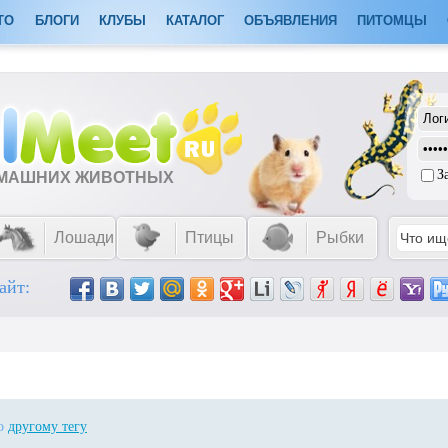
ТО
БЛОГИ
КЛУБЫ
КАТАЛОГ
ОБЪЯВЛЕНИЯ
ПИТОМЦЫ
З
ОМАШНИХ ЖИВОТНЫХ
Лошади
Птицы
Рыбки
айт:
по
другому тегу