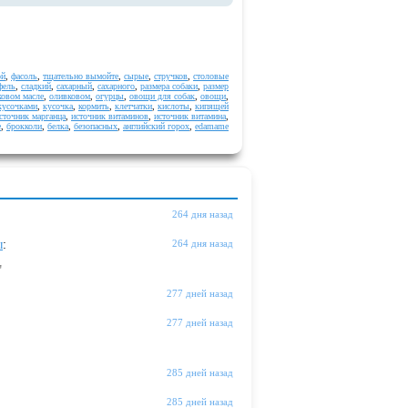
ой
,
фасоль
,
тщательно вымойте
,
сырые
,
стручков
,
столовые
фель
,
сладкий
,
сахарный
,
сахарного
,
размера собаки
,
размер
ковом масле
,
оливковом
,
огурцы
,
овощи для собак
,
овощи
,
кусочками
,
кусочка
,
кормить
,
клетчатки
,
кислоты
,
кипящей
сточник марганца
,
источник витаминов
,
источник витамина
,
е
,
брокколи
,
белка
,
безопасных
,
английский горох
,
edamame
264 дня назад
ы
:
264 дня назад
"
277 дней назад
277 дней назад
285 дней назад
285 дней назад