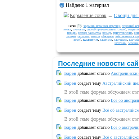
Найдено 1 материал
Кормление собак
→
Овощи для 
Теги:
хороший источник марганца
,
хороший ист
ложки
,
столовые
,
способ приготовления
,
способ
,
соцвети
порции
,
размер лакомства
,
размер
,
приготовления
,
очи
овощей
,
овощами
,
овоща
,
обжарьте
,
небольшими кусо
водой
,
кастрюлю
,
кастрюли
,
картофеля
,
картоф
источник
,
зеленые
Последние новости сай
Барон
добавляет статью
Австралийский
Барон
создает тему
Австралийский шел
В этой теме форума обсуждаем ст
Барон
добавляет статью
Всё об австрал
Барон
создает тему
Всё об австралийск
В этой теме форума обсуждаем ста
Барон
добавляет статью
Всё о австрал
Барон
создает тему
Всё о австралийск