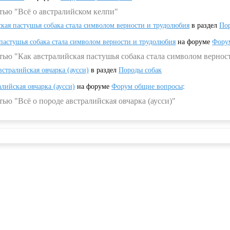
тью "Всё о австралийском келпи"
ская пастушья собака стала символом верности и трудолюбия
в раздел
Пор
 пастушья собака стала символом верности и трудолюбия
на форуме
Фору
тью "Как австралийская пастушья собака стала символом вернос
встралийская овчарка (аусси)
в раздел
Породы собак
алийская овчарка (аусси)
на форуме
Форум общие вопросы
:
ью "Всё о породе австралийская овчарка (аусси)"