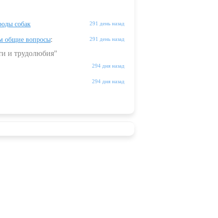
оды собак
291 день назад
м общие вопросы
:
291 день назад
ти и трудолюбия"
294 дня назад
294 дня назад