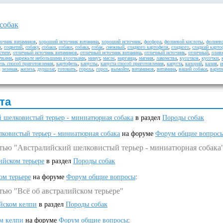
собак
очник витаминов
,
хороший источник витамина
,
хороший источник
,
фосфора
,
фолиевой кислоты
,
фолиев
я
,
соцветий
,
собаку
,
собаки
,
собаке
,
собака
,
собак
,
снежный
,
сладкого картофеля
,
сладкого
,
сладкий карто
стите
,
отличный источник витаминов
,
отличный источник витамина
,
отличный источник
,
отличный
,
олив
чками
,
нарежьте небольшими кусочками
,
минут
,
масле
,
марганца
,
магния
,
лакомства
,
кусочков
,
кусочки
,
ель способ приготовления
,
картофель
,
капусты
,
капуста способ приготовления
,
капуста
,
калорий
,
калия
,
и
,
зеленая
,
железа
,
дуршлаг
,
готовить
,
гороха
,
горох
,
вымойте
,
витаминов
,
витамина
,
вашей собаки
,
варит
та
 шелковистый терьер - миниатюрная собака
в раздел
Породы собак
ковистый терьер - миниатюрная собака
на форуме
Форум общие вопрос
атью "Австралийский шелковистый терьер - миниатюрная собака
ийском терьере
в раздел
Породы собак
ом терьере
на форуме
Форум общие вопросы
:
тью "Всё об австралийском терьере"
ийском келпи
в раздел
Породы собак
ом келпи
на форуме
Форум общие вопросы
: