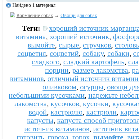
Найдено 1 материал
Кормление собак
→
Овощи для собак
Теги:
хороший источник марганц
витамина
,
хороший источник
,
фосфор
вымойте
,
сырые
,
стручков
,
столов
соцветия
,
соцветий
,
собаку
,
собаки
,
с
сладкого
,
сладкий картофель
,
сл
порции
,
размер лакомства
,
р
витаминов
,
отличный источник витамин
оливковом
,
огурцы
,
овощи для
небольшими кусочками
,
нарежьте небо
лакомства
,
кусочков
,
кусочки
,
кусочка
водой
,
кастрюлю
,
кастрюли
,
карто
капусты
,
капуста способ приготов
источник витаминов
,
источник вит
готовить
,
гороха
,
горох
,
вымойте
,
вит