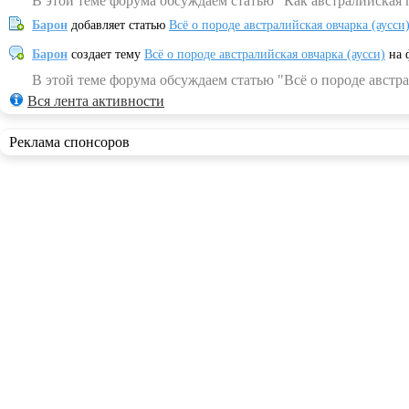
В этой теме форума обсуждаем статью "Как австралийская 
Барон
добавляет статью
Всё о породе австралийская овчарка (аусси
Барон
создает тему
Всё о породе австралийская овчарка (аусси)
на 
В этой теме форума обсуждаем статью "Всё о породе австра
Вся лента активности
Реклама спонсоров