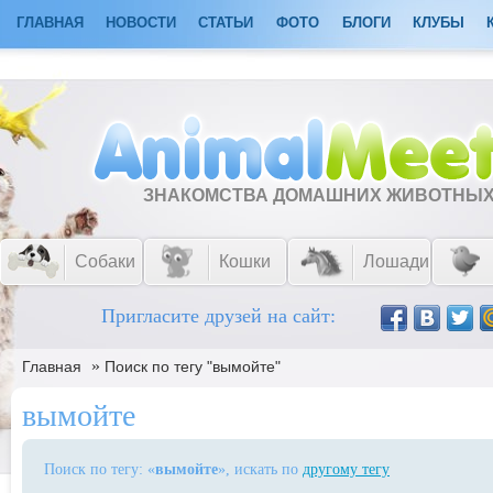
ГЛАВНАЯ
НОВОСТИ
СТАТЬИ
ФОТО
БЛОГИ
КЛУБЫ
ЗНАКОМСТВА ДОМАШНИХ ЖИВОТНЫ
Собаки
Кошки
Лошади
Пригласите друзей на сайт:
»
Главная
Поиск по тегу "вымойте"
вымойте
Поиск по тегу: «
вымойте
», искать по
другому тегу