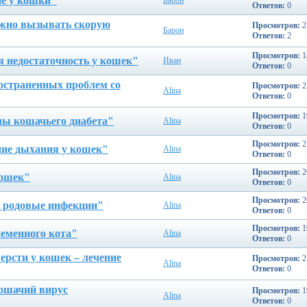
е у кошки"
Барон
Ответов:
0
ужно вызывать скорую
Просмотров:
2
Барон
Ответов:
2
Просмотров:
1
я недостаточность у кошек"
Ивaн
Ответов:
0
остраненных проблем со
Просмотров:
2
Alina
Ответов:
0
Просмотров:
1
ы кошачьего диабета"
Alina
Ответов:
0
Просмотров:
2
ие дыхания у кошек"
Alina
Ответов:
0
Просмотров:
2
кошек"
Alina
Ответов:
0
Просмотров:
2
и родовые инфекции"
Alina
Ответов:
0
Просмотров:
1
еменного кота"
Alina
Ответов:
0
рсти у кошек – лечение
Просмотров:
2
Alina
Ответов:
0
ошачий вирус
Просмотров:
1
Alina
Ответов:
0