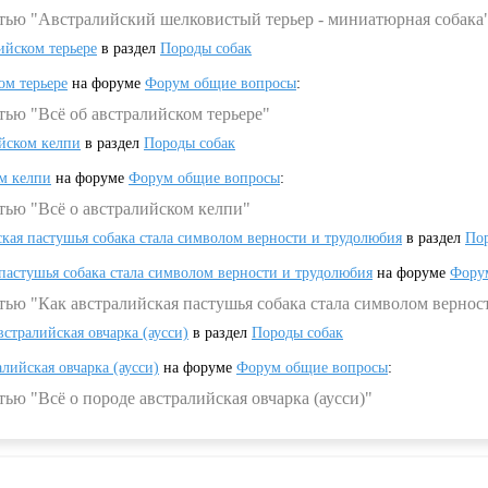
атью "Австралийский шелковистый терьер - миниатюрная собака
ийском терьере
в раздел
Породы собак
ом терьере
на форуме
Форум общие вопросы
:
тью "Всё об австралийском терьере"
ийском келпи
в раздел
Породы собак
ом келпи
на форуме
Форум общие вопросы
:
тью "Всё о австралийском келпи"
ская пастушья собака стала символом верности и трудолюбия
в раздел
Пор
 пастушья собака стала символом верности и трудолюбия
на форуме
Фору
тью "Как австралийская пастушья собака стала символом вернос
встралийская овчарка (аусси)
в раздел
Породы собак
алийская овчарка (аусси)
на форуме
Форум общие вопросы
:
ью "Всё о породе австралийская овчарка (аусси)"