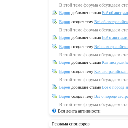
В этой теме форума обсуждаем ст
Барон
добавляет статью
Всё об австрал
Барон
создает тему
Всё об австралийск
В этой теме форума обсуждаем ста
Барон
добавляет статью
Всё о австрал
Барон
создает тему
Всё о австралийск
В этой теме форума обсуждаем ста
Барон
добавляет статью
Как австралий
Барон
создает тему
Как австралийская
В этой теме форума обсуждаем ста
Барон
добавляет статью
Всё о породе а
Барон
создает тему
Всё о породе австр
В этой теме форума обсуждаем стат
Вся лента активности
Реклама спонсоров