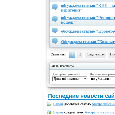
обсуждаем статью "КИП – 
перитонит"
обсуждаем статью "Респира
кошек"
обсуждаем статью "Кровотеч
Обсуждаем статью "Кожные 
1
2
Следующая
По
Страницы:
Опции просмотра
Критерий сортировки
Порядок отображе
Последние новости сай
Барон
добавляет статью
Австралийский
Барон
создает тему
Австралийский шел