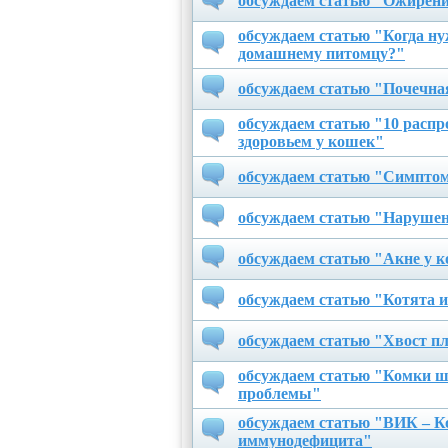
обсуждаем статью "Ожирени
обсуждаем статью "Когда н
домашнему питомцу?"
обсуждаем статью "Почечна
обсуждаем статью "10 распр
здоровьем у кошек"
обсуждаем статью "Симптом
обсуждаем статью "Нарушен
обсуждаем статью "Акне у 
обсуждаем статью "Котята 
обсуждаем статью "Хвост пл
обсуждаем статью "Комки ше
проблемы"
обсуждаем статью "ВИК – К
иммунодефицита"