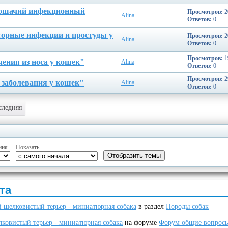
кошачий инфекционный
Просмотров:
2
Alina
Ответов:
0
торные инфекции и простуды у
Просмотров:
2
Alina
Ответов:
0
Просмотров:
1
ения из носа у кошек"
Alina
Ответов:
0
Просмотров:
2
заболевания у кошек"
Alina
Ответов:
0
следняя
ния
Показать
та
 шелковистый терьер - миниатюрная собака
в раздел
Породы собак
ковистый терьер - миниатюрная собака
на форуме
Форум общие вопрос