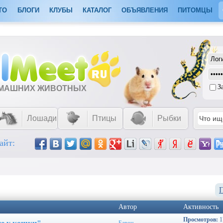
ТО
БЛОГИ
КЛУБЫ
КАТАЛОГ
ОБЪЯВЛЕНИЯ
ПИТОМЦЫ
З
ОМАШНИХ ЖИВОТНЫХ
Лошади
Птицы
Рыбки
айт:
Автор
Активность
Просмотров:
1