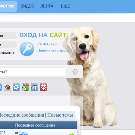
ФОРУМ
ВИДЕО
ЛЕНТА
ЕЩЕ
ВХОД НА
САЙТ
Регистрация
Напомнить пароль?
апомнить
Последние сообщения
|
Новые темы
Последнее сообщение
795
от
Барон