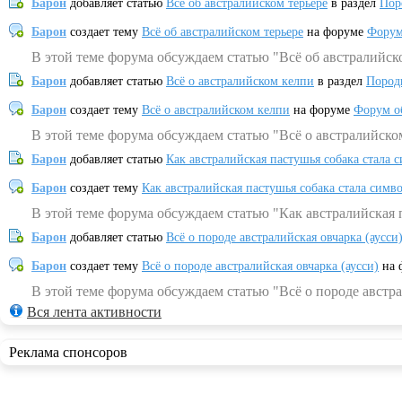
Барон
добавляет статью
Всё об австралийском терьере
в раздел
Пор
Барон
создает тему
Всё об австралийском терьере
на форуме
Форум
В этой теме форума обсуждаем статью "Всё об австралийск
Барон
добавляет статью
Всё о австралийском келпи
в раздел
Пород
Барон
создает тему
Всё о австралийском келпи
на форуме
Форум о
В этой теме форума обсуждаем статью "Всё о австралийско
Барон
добавляет статью
Как австралийская пастушья собака стала 
Барон
создает тему
Как австралийская пастушья собака стала симв
В этой теме форума обсуждаем статью "Как австралийская 
Барон
добавляет статью
Всё о породе австралийская овчарка (аусси
Барон
создает тему
Всё о породе австралийская овчарка (аусси)
на 
В этой теме форума обсуждаем статью "Всё о породе австра
Вся лента активности
Реклама спонсоров