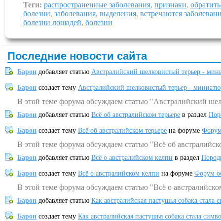
Теги:
распространенные заболевания
,
признаки
,
обратить
болезни
,
заболевания
,
выделения
,
встречаются заболеван
болезни лошадей
,
болезни
Последние новости сайта
Барон
добавляет статью
Австралийский шелковистый терьер - мин
Барон
создает тему
Австралийский шелковистый терьер - миниатю
В этой теме форума обсуждаем статью "Австралийский шел
Барон
добавляет статью
Всё об австралийском терьере
в раздел
Пор
Барон
создает тему
Всё об австралийском терьере
на форуме
Форум
В этой теме форума обсуждаем статью "Всё об австралийск
Барон
добавляет статью
Всё о австралийском келпи
в раздел
Пород
Барон
создает тему
Всё о австралийском келпи
на форуме
Форум о
В этой теме форума обсуждаем статью "Всё о австралийско
Барон
добавляет статью
Как австралийская пастушья собака стала 
Барон
создает тему
Как австралийская пастушья собака стала симв