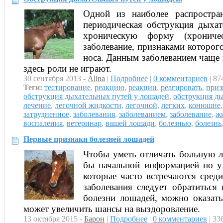
Одной из наиболее распростра
периодическая обструкция дыха
хроническую форму (хроничес
заболевание, признаками которог
носа. Данным заболеванием чаще 
здесь роли не играют.
30 сентября 2013 -
Alina
|
Подробнее
|
0 комментариев
| 87
Теги:
тестирование
,
реакцию
,
реакции
,
реагировать
,
приз
обструкция дыхательных путей у лошадей
,
обструкция д
лечение
,
легочной жидкости
,
легочной
,
легких
,
конюшне
затрудненное
,
заболевания
,
заболеванием
,
заболевание
,
ж
воспаления
,
ветеринар
,
вашей лошади
,
болезнью
,
болезнь
Первые признаки болезней лошадей
Чтобы уметь отличать больную л
бы начальной информацией по у
которые часто встречаются сред
заболевания следует обратиться
болезни лошадей, можно оказат
может увеличить шансы на выздоровление.
13 октября 2015 -
Барон
|
Подробнее
|
0 комментариев
| 33