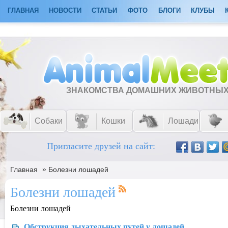
ГЛАВНАЯ
НОВОСТИ
СТАТЬИ
ФОТО
БЛОГИ
КЛУБЫ
ЗНАКОМСТВА ДОМАШНИХ ЖИВОТНЫ
Собаки
Кошки
Лошади
Пригласите друзей на сайт:
»
Главная
Болезни лошадей
Болезни лошадей
Болезни лошадей
Обструкция дыхательных путей у лошадей.