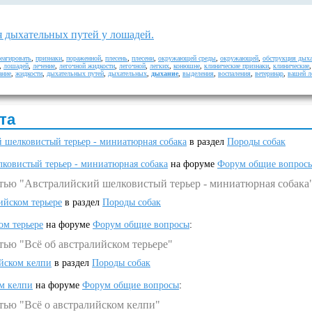
 дыхательных путей у лошадей.
еагировать
,
признаки
,
пораженной
,
плесень
,
плесени
,
окружающей среды
,
окружающей
,
обструкция дых
,
лошадей
,
лечение
,
легочной жидкости
,
легочной
,
легких
,
конюшне
,
клинические признаки
,
клинические
ание
,
жидкости
,
дыхательных путей
,
дыхательных
,
дыхание
,
выделения
,
воспаления
,
ветеринар
,
вашей 
та
 шелковистый терьер - миниатюрная собака
в раздел
Породы собак
ковистый терьер - миниатюрная собака
на форуме
Форум общие вопрос
атью "Австралийский шелковистый терьер - миниатюрная собака
ийском терьере
в раздел
Породы собак
ом терьере
на форуме
Форум общие вопросы
:
тью "Всё об австралийском терьере"
ийском келпи
в раздел
Породы собак
ом келпи
на форуме
Форум общие вопросы
:
тью "Всё о австралийском келпи"