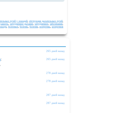
ательных путей у лошадей
,
обструкция дыхательных путей
,
,
кашель
,
затрудненное дыхание
,
затрудненное
,
заболевания
,
лошади
,
болезнью
,
болезнь
,
болезни
,
аллергены
,
аллергенов
265 дней назад
ы
:
265 дней назад
"
278 дней назад
278 дней назад
287 дней назад
287 дней назад