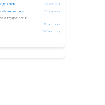
оды собак
293 дня назад
м общие вопросы
:
293 дня назад
ти и трудолюбия"
296 дней назад
296 дней назад