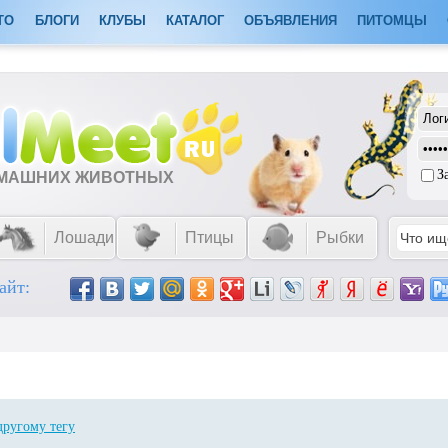
ТО
БЛОГИ
КЛУБЫ
КАТАЛОГ
ОБЪЯВЛЕНИЯ
ПИТОМЦЫ
З
ОМАШНИХ ЖИВОТНЫХ
Лошади
Птицы
Рыбки
айт:
другому тегу