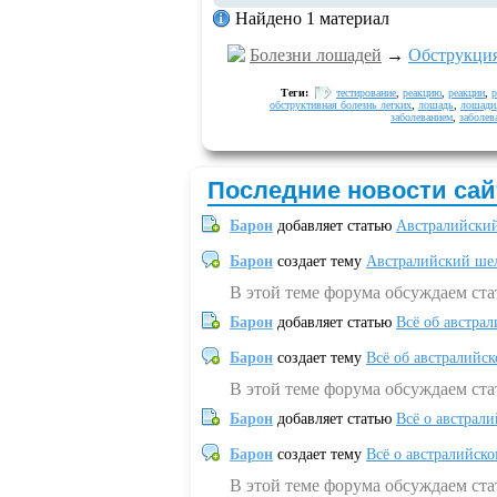
Найдено 1 материал
Болезни лошадей
→
Обструкция
Теги:
тестирование
,
реакцию
,
реакции
,
р
обструктивная болезнь легких
,
лошадь
,
лошади
заболеванием
,
заболев
Последние новости сай
Барон
добавляет статью
Австралийский
Барон
создает тему
Австралийский шел
В этой теме форума обсуждаем ст
Барон
добавляет статью
Всё об австрал
Барон
создает тему
Всё об австралийск
В этой теме форума обсуждаем ста
Барон
добавляет статью
Всё о австрал
Барон
создает тему
Всё о австралийск
В этой теме форума обсуждаем ста