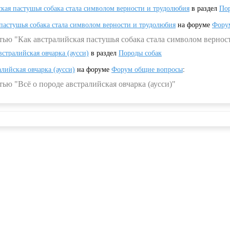
ская пастушья собака стала символом верности и трудолюбия
в раздел
Пор
 пастушья собака стала символом верности и трудолюбия
на форуме
Фору
тью "Как австралийская пастушья собака стала символом вернос
встралийская овчарка (аусси)
в раздел
Породы собак
алийская овчарка (аусси)
на форуме
Форум общие вопросы
:
ью "Всё о породе австралийская овчарка (аусси)"