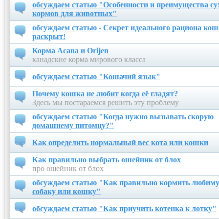
обсуждаем статью "Особенности и преимущества су
кормов для животных"
обсуждаем статью - Секрет идеального рациона кош
раскрыт!
Корма Acana и Orijen
канадские корма мирового класса
обсуждаем статью "Кошачий язык"
Почему кошка не любит когда её гладят?
Здесь мы постараемся решить эту проблему
обсуждаем статью "Когда нужно вызывать скорую
домашнему питомцу?"
Как определить нормальный вес кота или кошки
Как правильно выбрать ошейник от блох
про ошейник от блох
обсуждаем статью "Как правильно кормить любим
собаку или кошку"
обсуждаем статью "Как приучить котенка к лотку"