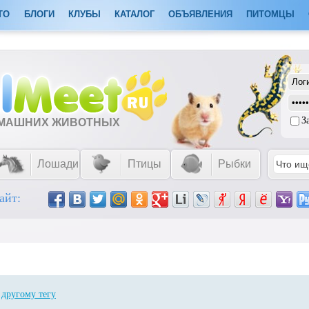
ТО
БЛОГИ
КЛУБЫ
КАТАЛОГ
ОБЪЯВЛЕНИЯ
ПИТОМЦЫ
З
ОМАШНИХ ЖИВОТНЫХ
Лошади
Птицы
Рыбки
айт:
о
другому тегу