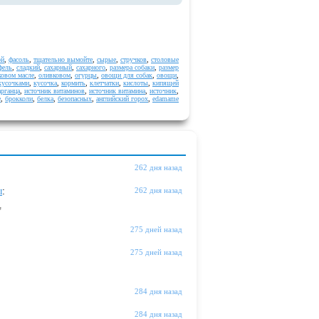
ой
,
фасоль
,
тщательно вымойте
,
сырые
,
стручков
,
столовые
фель
,
сладкий
,
сахарный
,
сахарного
,
размера собаки
,
размер
ковом масле
,
оливковом
,
огурцы
,
овощи для собак
,
овощи
,
кусочками
,
кусочка
,
кормить
,
клетчатки
,
кислоты
,
кипящей
арганца
,
источник витаминов
,
источник витамина
,
источник
,
е
,
брокколи
,
белка
,
безопасных
,
английский горох
,
edamame
262 дня назад
ы
:
262 дня назад
"
275 дней назад
275 дней назад
284 дня назад
284 дня назад