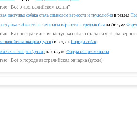
тью "Всё о австралийском келпи"
ская пастушья собака стала символом верности и трудолюбия
в раздел
Пор
 пастушья собака стала символом верности и трудолюбия
на форуме
Фору
тью "Как австралийская пастушья собака стала символом вернос
встралийская овчарка (аусси)
в раздел
Породы собак
алийская овчарка (аусси)
на форуме
Форум общие вопросы
:
ью "Всё о породе австралийская овчарка (аусси)"