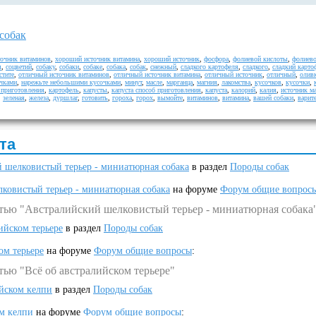
собак
очник витаминов
,
хороший источник витамина
,
хороший источник
,
фосфора
,
фолиевой кислоты
,
фолиев
я
,
соцветий
,
собаку
,
собаки
,
собаке
,
собака
,
собак
,
снежный
,
сладкого картофеля
,
сладкого
,
сладкий карто
стите
,
отличный источник витаминов
,
отличный источник витамина
,
отличный источник
,
отличный
,
олив
чками
,
нарежьте небольшими кусочками
,
минут
,
масле
,
марганца
,
магния
,
лакомства
,
кусочков
,
кусочки
,
 приготовления
,
картофель
,
капусты
,
капуста способ приготовления
,
капуста
,
калорий
,
калия
,
источник м
,
зеленая
,
железа
,
дуршлаг
,
готовить
,
гороха
,
горох
,
вымойте
,
витаминов
,
витамина
,
вашей собаки
,
варит
та
 шелковистый терьер - миниатюрная собака
в раздел
Породы собак
ковистый терьер - миниатюрная собака
на форуме
Форум общие вопрос
атью "Австралийский шелковистый терьер - миниатюрная собака
ийском терьере
в раздел
Породы собак
ом терьере
на форуме
Форум общие вопросы
:
тью "Всё об австралийском терьере"
ийском келпи
в раздел
Породы собак
ом келпи
на форуме
Форум общие вопросы
: