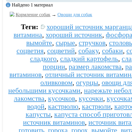
Найдено 1 материал
Кормление собак
→
Овощи для собак
Теги:
хороший источник марганц
витамина
,
хороший источник
,
фосфор
вымойте
,
сырые
,
стручков
,
столов
соцветия
,
соцветий
,
собаку
,
собаки
,
с
сладкого
,
сладкий картофель
,
сл
порции
,
размер лакомства
,
р
витаминов
,
отличный источник витамин
оливковом
,
огурцы
,
овощи для
небольшими кусочками
,
нарежьте небо
лакомства
,
кусочков
,
кусочки
,
кусочка
водой
,
кастрюлю
,
кастрюли
,
карто
капусты
,
капуста способ приготов
источник витаминов
,
источник вит
готовить
,
гороха
,
горох
,
вымойте
,
вит