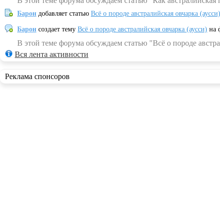
В этой теме форума обсуждаем статью "Как австралийская 
Барон
добавляет статью
Всё о породе австралийская овчарка (аусси
Барон
создает тему
Всё о породе австралийская овчарка (аусси)
на 
В этой теме форума обсуждаем статью "Всё о породе австра
Вся лента активности
Реклама спонсоров