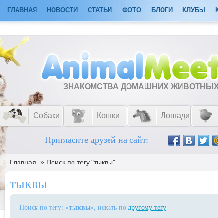
ГЛАВНАЯ
НОВОСТИ
СТАТЬИ
ФОТО
БЛОГИ
КЛУБЫ
ЗНАКОМСТВА ДОМАШНИХ ЖИВОТНЫ
Собаки
Кошки
Лошади
Пригласите друзей на сайт:
»
Главная
Поиск по тегу "тыквы"
тыквы
Поиск по тегу: «
тыквы
», искать по
другому тегу