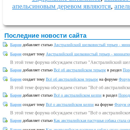
апельсиновым деревом являются
,
апел
Последние новости сайта
Барон
добавляет статью
Австралийский шелковистый терьер - мин
Барон
создает тему
Австралийский шелковистый терьер - миниатю
В этой теме форума обсуждаем статью "Австралийский шел
Барон
добавляет статью
Всё об австралийском терьере
в раздел
Пор
Барон
создает тему
Всё об австралийском терьере
на форуме
Форум
В этой теме форума обсуждаем статью "Всё об австралийск
Барон
добавляет статью
Всё о австралийском келпи
в раздел
Пород
Барон
создает тему
Всё о австралийском келпи
на форуме
Форум о
В этой теме форума обсуждаем статью "Всё о австралийско
Барон
добавляет статью
Как австралийская пастушья собака стала 
Барон
создает тему
Как австралийская пастушья собака стала симв