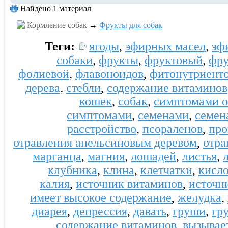
Найдено 1 материал
Кормление собак
→
Фрукты для собак
Теги:
ягоды
,
эфирных масел
,
эф
собаки
,
фрукты
,
фруктовый
,
фру
фолиевой
,
флавоноидов
,
фитонутриент
дерева
,
стебли
,
содержание витаминов
кошек
,
собак
,
симптомами о
симптомами
,
семенами
,
семен
расстройство
,
псораленов
,
про
отравления апельсиновым деревом
,
отра
марганца
,
магния
,
лошадей
,
листья
,
клубника
,
клина
,
клетчатки
,
кисл
калия
,
источник витаминов
,
источн
имеет высокое содержание
,
желудка
,
диарея
,
депрессия
,
давать
,
груши
,
гр
содержание витаминов
,
вызывае