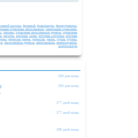
лиевой кислоты
,
фолиевой
,
флавоноидов
,
фитонутриентов
,
томами отравления апельсиновым
,
симптомами отравления
,
ы
,
питомец
,
отравления апельсиновым деревом
,
отравления
ки
,
кислоты
,
каротина
,
калия
,
источник клетчатки
,
источник
ерева
,
депрессия диарея
,
депрессия
,
давать
,
груши
,
группы
,
ся
,
апельсиновым деревом
,
апельсиновым
,
антиоксидантов
,
аллергическую
264 дня назад
ы
:
264 дня назад
"
277 дней назад
277 дней назад
286 дней назад