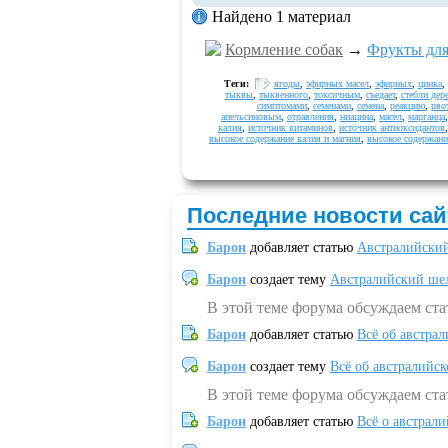
Найдено 1 материал
Кормление собак
→
Фрукты для
Теги:
ягоды
,
эфирных масел
,
эфирных
,
цинка
,
тыквы
,
тыквенного
,
токсичным
,
съедает
,
стебли дер
симптомами
,
семенами
,
семена
,
реакцию
,
рво
апельсиновым
,
отравления
,
ниацина
,
масел
,
марганца
калия
,
источник витаминов
,
источник антиоксидантов
высокое содержание калия и магния
,
высокое содержани
Последние новости сай
Барон
добавляет статью
Австралийский
Барон
создает тему
Австралийский шел
В этой теме форума обсуждаем ст
Барон
добавляет статью
Всё об австрал
Барон
создает тему
Всё об австралийск
В этой теме форума обсуждаем ста
Барон
добавляет статью
Всё о австрал