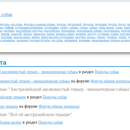
 собак
фрукты для собак
,
фрукты в рационе собаки
,
фрукты
,
фруктовый
,
фруктов
,
фруктами
,
фрукта
,
фрукт
,
фо
ева
,
стебли
,
содержание витаминов
,
содержание
,
собаку
,
собаки
,
собаке
,
собака
,
собак кошек
,
собак
,
симп
та
,
растения
,
расстройство желудка
,
расстройство
,
псораленов
,
проглатывать семена
,
проглатывать
,
полезн
,
магния
,
лошадей
,
листья
,
лакомства
,
кошек
,
кормите собаку
,
кормите
,
кожуру
,
клубника
,
клина
,
клетчат
,
источник
,
использовать
,
инжир
,
имеет высокое содержание
,
желудка
,
железа
,
диарея
,
деревом
,
дерево
,
д
е витаминов
,
вызывает
,
вредные фрукты для собак
,
витаминов
,
витамина
,
апельсиновым деревом являют
та
 шелковистый терьер - миниатюрная собака
в раздел
Породы собак
ковистый терьер - миниатюрная собака
на форуме
Форум общие вопрос
атью "Австралийский шелковистый терьер - миниатюрная собака
ийском терьере
в раздел
Породы собак
ом терьере
на форуме
Форум общие вопросы
:
тью "Всё об австралийском терьере"
ийском келпи
в раздел
Породы собак