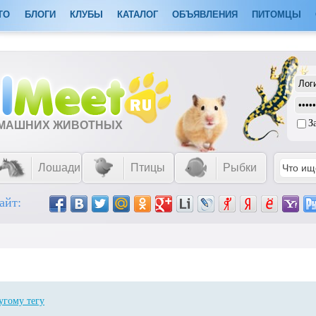
ТО
БЛОГИ
КЛУБЫ
КАТАЛОГ
ОБЪЯВЛЕНИЯ
ПИТОМЦЫ
З
ОМАШНИХ ЖИВОТНЫХ
Лошади
Птицы
Рыбки
айт:
угому тегу