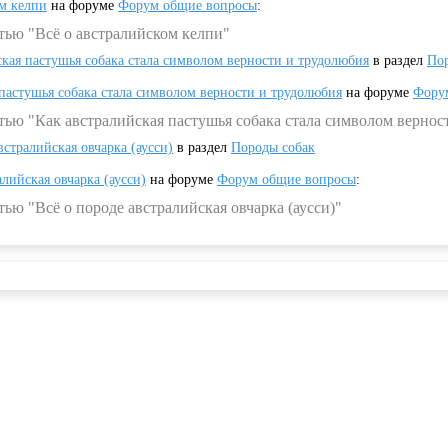
ом келпи
на форуме
Форум общие вопросы
:
тью "Всё о австралийском келпи"
ская пастушья собака стала символом верности и трудолюбия
в раздел
Пор
 пастушья собака стала символом верности и трудолюбия
на форуме
Фору
тью "Как австралийская пастушья собака стала символом вернос
встралийская овчарка (аусси)
в раздел
Породы собак
алийская овчарка (аусси)
на форуме
Форум общие вопросы
:
ью "Всё о породе австралийская овчарка (аусси)"