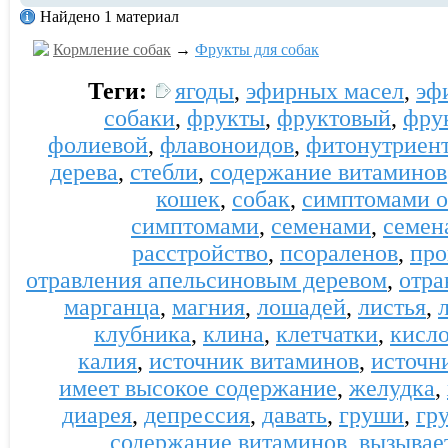
Найдено 1 материал
Кормление собак
→
Фрукты для собак
Теги:
ягоды
,
эфирных масел
,
эф
собаки
,
фрукты
,
фруктовый
,
фру
фолиевой
,
флавоноидов
,
фитонутриен
дерева
,
стебли
,
содержание витаминов
кошек
,
собак
,
симптомами о
симптомами
,
семенами
,
семен
расстройство
,
псораленов
,
про
отравления апельсиновым деревом
,
отра
марганца
,
магния
,
лошадей
,
листья
,
клубника
,
клина
,
клетчатки
,
кисл
калия
,
источник витаминов
,
источн
имеет высокое содержание
,
желудка
,
диарея
,
депрессия
,
давать
,
груши
,
гр
содержание витаминов
,
вызывае