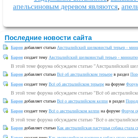
апельсиновым деревом являются
,
апел
Последние новости сайта
Барон
добавляет статью
Австралийский шелковистый терьер - мин
Барон
создает тему
Австралийский шелковистый терьер - миниатю
В этой теме форума обсуждаем статью "Австралийский шел
Барон
добавляет статью
Всё об австралийском терьере
в раздел
Пор
Барон
создает тему
Всё об австралийском терьере
на форуме
Форум
В этой теме форума обсуждаем статью "Всё об австралийск
Барон
добавляет статью
Всё о австралийском келпи
в раздел
Пород
Барон
создает тему
Всё о австралийском келпи
на форуме
Форум о
В этой теме форума обсуждаем статью "Всё о австралийско
Барон
добавляет статью
Как австралийская пастушья собака стала 
Барон
создает тему
Как австралийская пастушья собака стала симв