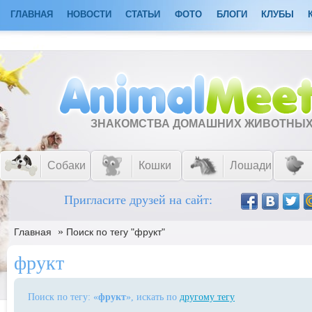
ГЛАВНАЯ
НОВОСТИ
СТАТЬИ
ФОТО
БЛОГИ
КЛУБЫ
ЗНАКОМСТВА ДОМАШНИХ ЖИВОТНЫ
Собаки
Кошки
Лошади
Пригласите друзей на сайт:
»
Главная
Поиск по тегу "фрукт"
фрукт
Поиск по тегу: «
фрукт
», искать по
другому тегу