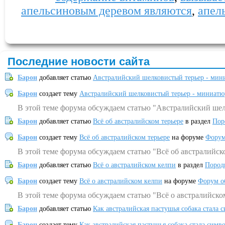
апельсиновым деревом являются
,
апел
Последние новости сайта
Барон
добавляет статью
Австралийский шелковистый терьер - мин
Барон
создает тему
Австралийский шелковистый терьер - миниатю
В этой теме форума обсуждаем статью "Австралийский шел
Барон
добавляет статью
Всё об австралийском терьере
в раздел
Пор
Барон
создает тему
Всё об австралийском терьере
на форуме
Форум
В этой теме форума обсуждаем статью "Всё об австралийск
Барон
добавляет статью
Всё о австралийском келпи
в раздел
Пород
Барон
создает тему
Всё о австралийском келпи
на форуме
Форум о
В этой теме форума обсуждаем статью "Всё о австралийско
Барон
добавляет статью
Как австралийская пастушья собака стала 
Барон
создает тему
Как австралийская пастушья собака стала симв