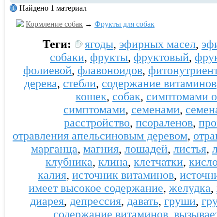
Найдено 1 материал
Кормление собак
→
Фрукты для собак
Теги:
ягоды
,
эфирных масел
,
эф
собаки
,
фрукты
,
фруктовый
,
фру
фолиевой
,
флавоноидов
,
фитонутриен
дерева
,
стебли
,
содержание витаминов
кошек
,
собак
,
симптомами о
симптомами
,
семенами
,
семен
расстройство
,
псораленов
,
про
отравления апельсиновым деревом
,
отра
марганца
,
магния
,
лошадей
,
листья
,
клубника
,
клина
,
клетчатки
,
кисл
калия
,
источник витаминов
,
источн
имеет высокое содержание
,
желудка
,
диарея
,
депрессия
,
давать
,
груши
,
гр
содержание витаминов
,
вызывае