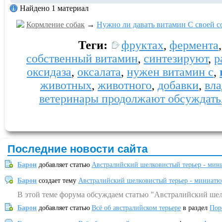
Найдено 1 материал
Кормление собак
→
Нужно ли давать витамин С своей с
Теги:
фруктах
,
фермента
собственный витамин
,
синтезируют
,
р
оксидаза
,
оксалата
,
нужен витамин c
,
животных
,
животного
,
добавки
,
вл
ветеринары продолжают обсуждать
Последние новости сайта
Барон
добавляет статью
Австралийский шелковистый терьер - мин
Барон
создает тему
Австралийский шелковистый терьер - миниатю
В этой теме форума обсуждаем статью "Австралийский шел
Барон
добавляет статью
Всё об австралийском терьере
в раздел
Пор