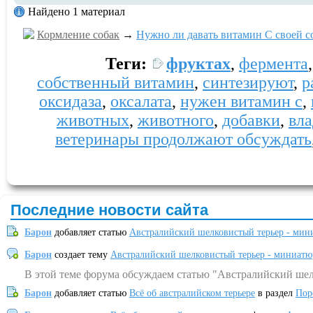
Найдено 1 материал
Кормление собак
→
Нужно ли давать витамин С своей с
Теги:
фруктах
,
фермента
собственный витамин
,
синтезируют
,
р
оксидаза
,
оксалата
,
нужен витамин c
,
животных
,
животного
,
добавки
,
вл
ветеринары продолжают обсуждать
Последние новости сайта
Барон
добавляет статью
Австралийский шелковистый терьер - мин
Барон
создает тему
Австралийский шелковистый терьер - миниатю
В этой теме форума обсуждаем статью "Австралийский шел
Барон
добавляет статью
Всё об австралийском терьере
в раздел
Пор