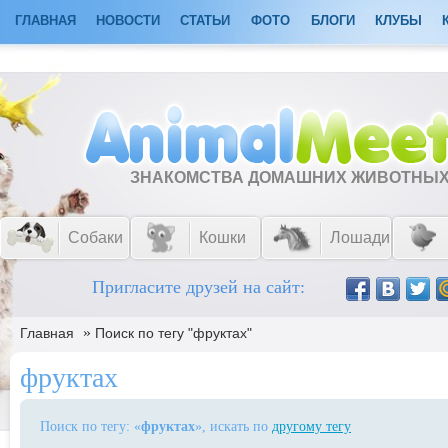
ГЛАВНАЯ
НОВОСТИ
СТАТЬИ
ФОТО
БЛОГИ
КЛУБЫ
ЗНАКОМСТВА ДОМАШНИХ ЖИВОТНЫ
Собаки
Кошки
Лошади
Пригласите друзей на сайт:
»
Главная
Поиск по тегу "фруктах"
фруктах
Поиск по тегу: «
фруктах
», искать по
другому тегу