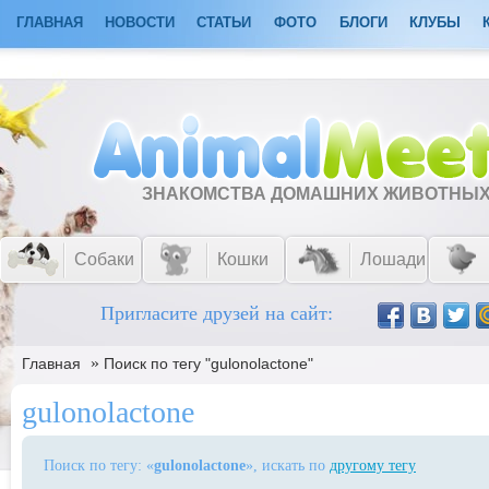
ГЛАВНАЯ
НОВОСТИ
СТАТЬИ
ФОТО
БЛОГИ
КЛУБЫ
ЗНАКОМСТВА ДОМАШНИХ ЖИВОТНЫ
Собаки
Кошки
Лошади
Пригласите друзей на сайт:
»
Главная
Поиск по тегу "gulonolactone"
gulonolactone
Поиск по тегу: «
gulonolactone
», искать по
другому тегу