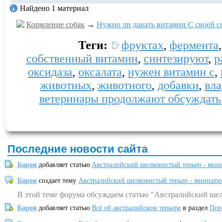
Найдено 1 материал
Кормление собак
→
Нужно ли давать витамин С своей с
Теги:
фруктах
,
фермента
собственный витамин
,
синтезируют
,
р
оксидаза
,
оксалата
,
нужен витамин c
,
животных
,
животного
,
добавки
,
вл
ветеринары продолжают обсуждать
Последние новости сайта
Барон
добавляет статью
Австралийский шелковистый терьер - мин
Барон
создает тему
Австралийский шелковистый терьер - миниатю
В этой теме форума обсуждаем статью "Австралийский шел
Барон
добавляет статью
Всё об австралийском терьере
в раздел
Пор