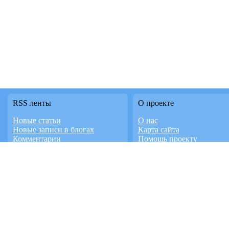
RSS ленты
О проекте
Новые статьи
О нас
Новые записи в блогах
Карта сайта
Комментарии
Помощь проекту
Последние темы форума
Правила сайта
Новое в каталоге
Контакты
Новое видео
Работает на InstantCMS
Доска объявлений
Дизайн студия FaTD.RU
знакомства
домашних животных
© 2026