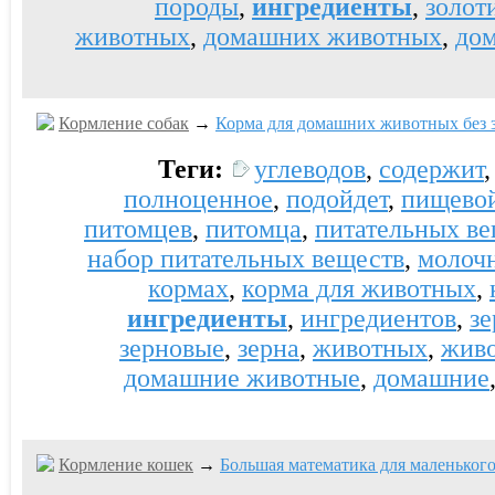
породы
,
ингредиенты
,
золот
животных
,
домашних животных
,
до
Кормление собак
→
Корма для домашних животных без з
Теги:
углеводов
,
содержит
полноценное
,
подойдет
,
пищевой
питомцев
,
питомца
,
питательных ве
набор питательных веществ
,
молоч
кормах
,
корма для животных
,
ингредиенты
,
ингредиентов
,
зе
зерновые
,
зерна
,
животных
,
жив
домашние животные
,
домашние
Кормление кошек
→
Большая математика для маленьког