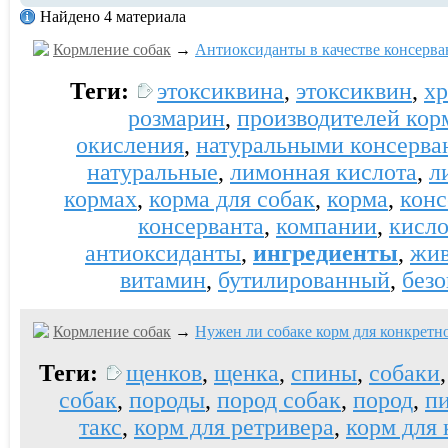
Найдено 4 материала
Кормление собак
→
Антиоксиданты в качестве консерван
Теги:
этоксиквина
,
этоксиквин
,
хр
розмарин
,
производителей кор
окисления
,
натуральными консерва
натуральные
,
лимонная кислота
,
л
кормах
,
корма для собак
,
корма
,
конс
консерванта
,
компании
,
кисло
антиоксиданты
,
ингредиенты
,
жи
витамин
,
бутилированный
,
без
Кормление собак
→
Нужен ли собаке корм для конкретн
Теги:
щенков
,
щенка
,
спины
,
собаки
собак
,
породы
,
пород собак
,
пород
,
п
такс
,
корм для ретривера
,
корм для