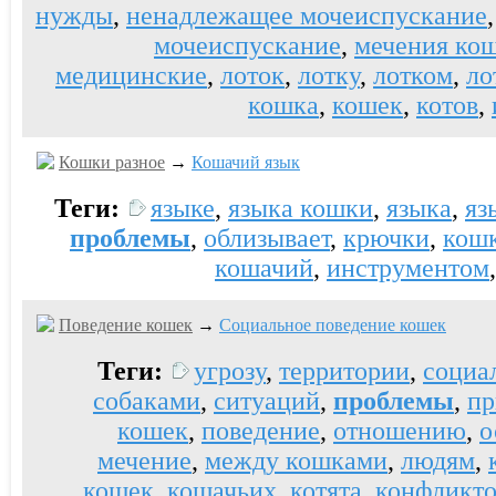
нужды
,
ненадлежащее мочеиспускание
мочеиспускание
,
мечения ко
медицинские
,
лоток
,
лотку
,
лотком
,
ло
кошка
,
кошек
,
котов
,
Кошки разное
→
Кошачий язык
Теги:
языке
,
языка кошки
,
языка
,
яз
проблемы
,
облизывает
,
крючки
,
кош
кошачий
,
инструментом
Поведение кошек
→
Социальное поведение кошек
Теги:
угрозу
,
территории
,
социа
собаками
,
ситуаций
,
проблемы
,
пр
кошек
,
поведение
,
отношению
,
о
мечение
,
между кошками
,
людям
,
кошек
,
кошачьих
,
котята
,
конфликто