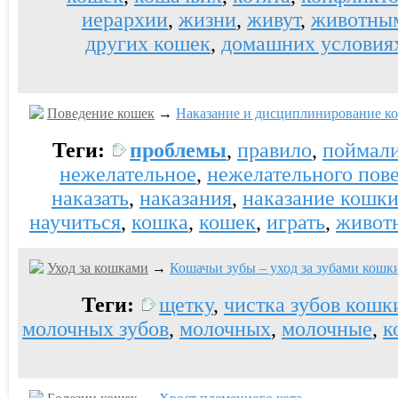
иерархии
,
жизни
,
живут
,
животны
других кошек
,
домашних условия
Поведение кошек
→
Наказание и дисциплинирование ко
Теги:
проблемы
,
правило
,
поймал
нежелательное
,
нежелательного пов
наказать
,
наказания
,
наказание кошк
научиться
,
кошка
,
кошек
,
играть
,
живот
Уход за кошками
→
Кошачьи зубы – уход за зубами кошк
Теги:
щетку
,
чистка зубов кошк
молочных зубов
,
молочных
,
молочные
,
к