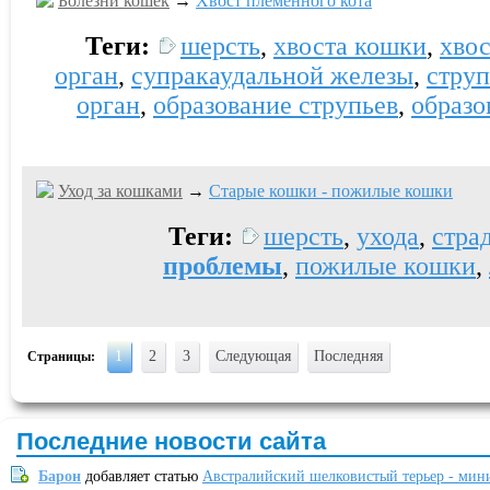
Болезни кошек
→
Хвост племенного кота
Теги:
шерсть
,
хвоста кошки
,
хвос
орган
,
супракаудальной железы
,
струп
орган
,
образование струпьев
,
образо
Уход за кошками
→
Старые кошки - пожилые кошки
Теги:
шерсть
,
ухода
,
стра
проблемы
,
пожилые кошки
,
1
2
3
Следующая
Последняя
Страницы:
Последние новости сайта
Барон
добавляет статью
Австралийский шелковистый терьер - мин