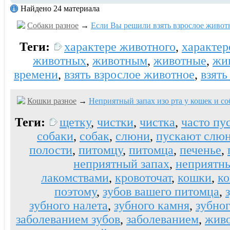
Найдено 24 материала
Собаки разное
→
Если Вы решили взять взрослое живот
Теги:
характере животного
,
характер
животных
,
животным
,
животные
,
жи
времени
,
взять взрослое животное
,
взять
Кошки разное
→
Неприятный запах изо рта у кошек и со
Теги:
щетку
,
чистки
,
чистка
,
часто пу
собаки
,
собак
,
слюни
,
пускают слю
полости
,
питомцу
,
питомца
,
печенье
,
неприятный запах
,
неприятн
лакомствами
,
кровоточат
,
кошки
,
к
поэтому
,
зубов вашего питомца
,
зубного налета
,
зубного камня
,
зубно
заболеванием зубов
,
заболеванием
,
жив