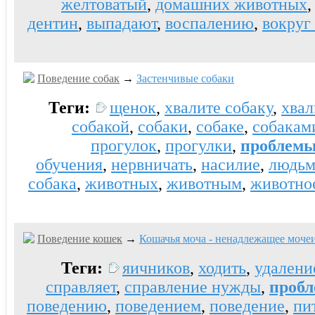
желтоватый
,
домашних животных
дентин
,
выпадают
,
воспалению
,
вокруг
Поведение собак
→
Застенчивые собаки
Теги:
щенок
,
хвалите собаку
,
хвал
собакой
,
собаки
,
собаке
,
собакам
прогулок
,
прогулки
,
проблем
обучения
,
нервничать
,
насилие
,
людь
собака
,
животных
,
животным
,
животно
Поведение кошек
→
Кошачья моча - ненадлежащее моче
Теги:
яичников
,
ходить
,
удалени
справляет
,
справление нужды
,
проб
поведению
,
поведением
,
поведение
,
пи