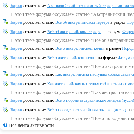
Барон
создает тему
Австралийский шелковистый терьер - миниатю
В этой теме форума обсуждаем статью "Австралийский шел
Барон
добавляет статью
Всё об австралийском терьере
в раздел
Пор
Барон
создает тему
Всё об австралийском терьере
на форуме
Форум
В этой теме форума обсуждаем статью "Всё об австралийск
Барон
добавляет статью
Всё о австралийском келпи
в раздел
Пород
Барон
создает тему
Всё о австралийском келпи
на форуме
Форум о
В этой теме форума обсуждаем статью "Всё о австралийско
Барон
добавляет статью
Как австралийская пастушья собака стала 
Барон
создает тему
Как австралийская пастушья собака стала симв
В этой теме форума обсуждаем статью "Как австралийская 
Барон
добавляет статью
Всё о породе австралийская овчарка (аусси
Барон
создает тему
Всё о породе австралийская овчарка (аусси)
на 
В этой теме форума обсуждаем статью "Всё о породе австра
Вся лента активности