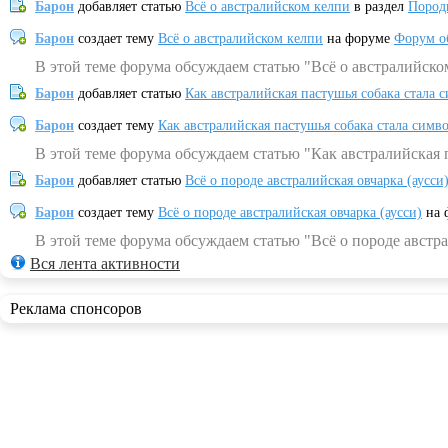
Барон
добавляет статью
Всё о австралийском келпи
в раздел
Пород
Барон
создает тему
Всё о австралийском келпи
на форуме
Форум о
В этой теме форума обсуждаем статью "Всё о австралийско
Барон
добавляет статью
Как австралийская пастушья собака стала 
Барон
создает тему
Как австралийская пастушья собака стала симв
В этой теме форума обсуждаем статью "Как австралийская 
Барон
добавляет статью
Всё о породе австралийская овчарка (аусси
Барон
создает тему
Всё о породе австралийская овчарка (аусси)
на 
В этой теме форума обсуждаем статью "Всё о породе австра
Вся лента активности
Реклама спонсоров