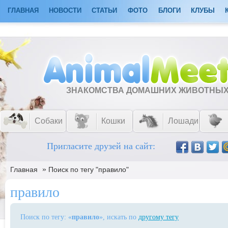
ГЛАВНАЯ
НОВОСТИ
СТАТЬИ
ФОТО
БЛОГИ
КЛУБЫ
ЗНАКОМСТВА ДОМАШНИХ ЖИВОТНЫ
Собаки
Кошки
Лошади
Пригласите друзей на сайт:
»
Главная
Поиск по тегу "правило"
правило
Поиск по тегу: «
правило
», искать по
другому тегу