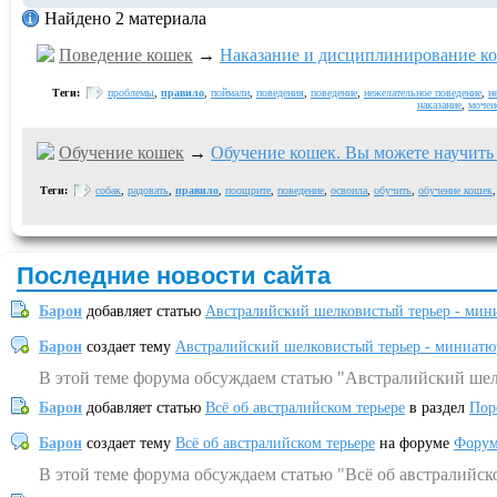
Найдено 2 материала
Поведение кошек
→
Наказание и дисциплинирование ко
Теги:
проблемы
,
правило
,
поймали
,
поведения
,
поведение
,
нежелательное поведение
,
н
наказание
,
мочеи
Обучение кошек
→
Обучение кошек. Вы можете научить
Теги:
собак
,
радовать
,
правило
,
поощрите
,
поведение
,
освоила
,
обучить
,
обучение кошек
Последние новости сайта
Барон
добавляет статью
Австралийский шелковистый терьер - мин
Барон
создает тему
Австралийский шелковистый терьер - миниатю
В этой теме форума обсуждаем статью "Австралийский шел
Барон
добавляет статью
Всё об австралийском терьере
в раздел
Пор
Барон
создает тему
Всё об австралийском терьере
на форуме
Форум
В этой теме форума обсуждаем статью "Всё об австралийск