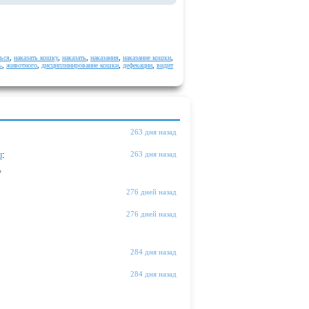
ться
,
наказать кошку
,
наказать
,
наказания
,
наказание кошки
,
ь
,
животного
,
дисциплинирование кошки
,
дефекации
,
видит
263 дня назад
ы
:
263 дня назад
"
276 дней назад
276 дней назад
284 дня назад
284 дня назад