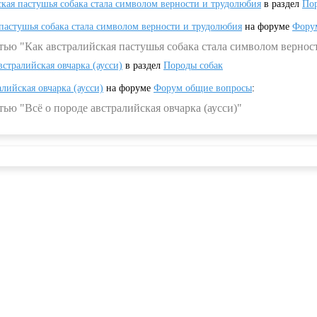
ская пастушья собака стала символом верности и трудолюбия
в раздел
Пор
 пастушья собака стала символом верности и трудолюбия
на форуме
Фору
тью "Как австралийская пастушья собака стала символом вернос
встралийская овчарка (аусси)
в раздел
Породы собак
алийская овчарка (аусси)
на форуме
Форум общие вопросы
:
ью "Всё о породе австралийская овчарка (аусси)"