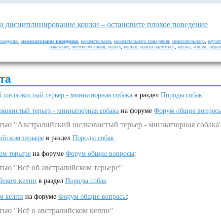
и дисциплинирование кошки – остановите плохое поведение
оведение
,
нежелательное поведение
,
нежелательное
,
нежелательного поведения
,
нежелательного
,
научи
наказание
,
мочеиспускания
,
кошку
,
кошки
,
кошка научиться
,
кошка
,
кошек
,
играт
та
 шелковистый терьер - миниатюрная собака
в раздел
Породы собак
ковистый терьер - миниатюрная собака
на форуме
Форум общие вопрос
атью "Австралийский шелковистый терьер - миниатюрная собака
ийском терьере
в раздел
Породы собак
ом терьере
на форуме
Форум общие вопросы
:
тью "Всё об австралийском терьере"
ийском келпи
в раздел
Породы собак
ом келпи
на форуме
Форум общие вопросы
:
тью "Всё о австралийском келпи"