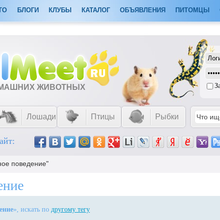
ТО
БЛОГИ
КЛУБЫ
КАТАЛОГ
ОБЪЯВЛЕНИЯ
ПИТОМЦЫ
З
ОМАШНИХ ЖИВОТНЫХ
Лошади
Птицы
Рыбки
айт:
ное поведение"
ение
ение
», искать по
другому тегу