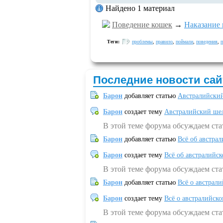
Найдено 1 материал
Поведение кошек
→
Наказание 
Теги:
проблемы
,
правило
,
поймали
,
поведения
,
п
Последние новости сай
Барон
добавляет статью
Австралийский
Барон
создает тему
Австралийский шел
В этой теме форума обсуждаем ст
Барон
добавляет статью
Всё об австрал
Барон
создает тему
Всё об австралийск
В этой теме форума обсуждаем ста
Барон
добавляет статью
Всё о австрал
Барон
создает тему
Всё о австралийск
В этой теме форума обсуждаем ста