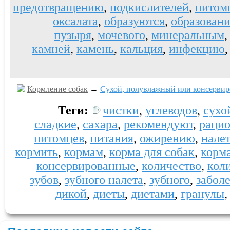
предотвращению
,
подкислителей
,
питом
оксалата
,
образуются
,
образовани
пузыря
,
мочевого
,
минеральным
камней
,
камень
,
кальция
,
инфекцию
Кормление собак
→
Сухой, полувлажный или консервиро
Теги:
чистки
,
углеводов
,
сухо
сладкие
,
сахара
,
рекомендуют
,
раци
питомцев
,
питания
,
ожирению
,
нале
кормить
,
кормам
,
корма для собак
,
корм
консервированные
,
количество
,
кол
зубов
,
зубного налета
,
зубного
,
забол
дикой
,
диеты
,
диетами
,
гранулы