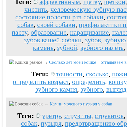
Теги:
эффективным
,
щетку
,
щеткой
чистить
,
человеческую зубную пас
состояние полости рта собаки
,
состоя
собак
,
своей собаки
,
профилактики п
пасту
,
образование
,
наращивание
,
нале
зубов вашей собаки
,
зубов
,
зубную
камень
,
зубной
,
зубного налета
Кошки разное
→
Сколько лет моей кошке – отгадываем в
Теги:
точности
,
сколько
,
пожи
определить возраст
,
определить
,
кошку
зубного камня
,
зубного
,
выгляд
Болезни собак
→
Камни мочевого пузыря у собак
Теги:
уретру
,
струвиты
,
струвитов
,
собак
,
пузыря
,
предотвращению обр