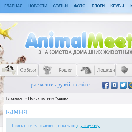
ГЛАВНАЯ
НОВОСТИ
СТАТЬИ
ФОТО
БЛОГИ
КЛУБЫ
ЗНАКОМСТВА ДОМАШНИХ ЖИВОТНЫ
Собаки
Кошки
Лошади
Пригласите друзей на сайт:
»
Главная
Поиск по тегу "камня"
камня
Поиск по тегу: «
камня
», искать по
другому тегу