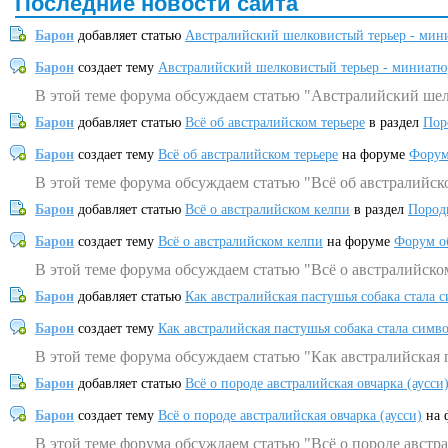
Последние новости сайта
Барон
добавляет статью
Австралийский шелковистый терьер - мин
Барон
создает тему
Австралийский шелковистый терьер - миниатю
В этой теме форума обсуждаем статью "Австралийский шел
Барон
добавляет статью
Всё об австралийском терьере
в раздел
Пор
Барон
создает тему
Всё об австралийском терьере
на форуме
Форум
В этой теме форума обсуждаем статью "Всё об австралийск
Барон
добавляет статью
Всё о австралийском келпи
в раздел
Пород
Барон
создает тему
Всё о австралийском келпи
на форуме
Форум о
В этой теме форума обсуждаем статью "Всё о австралийско
Барон
добавляет статью
Как австралийская пастушья собака стала 
Барон
создает тему
Как австралийская пастушья собака стала симв
В этой теме форума обсуждаем статью "Как австралийская 
Барон
добавляет статью
Всё о породе австралийская овчарка (аусси
Барон
создает тему
Всё о породе австралийская овчарка (аусси)
на 
В этой теме форума обсуждаем статью "Всё о породе австра