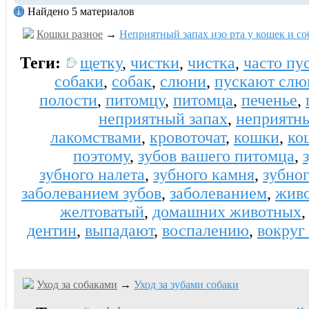
Найдено 5 материалов
Кошки разное
→
Неприятный запах изо рта у кошек и со
Теги:
щетку
,
чистки
,
чистка
,
часто пу
собаки
,
собак
,
слюни
,
пускают слю
полости
,
питомцу
,
питомца
,
печенье
,
неприятный запах
,
неприятн
лакомствами
,
кровоточат
,
кошки
,
ко
поэтому
,
зубов вашего питомца
,
зубного налета
,
зубного камня
,
зубно
заболеванием зубов
,
заболеванием
,
жив
желтоватый
,
домашних животных
дентин
,
выпадают
,
воспалению
,
вокруг
Уход за собаками
→
Уход за зубами собаки