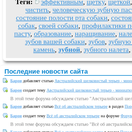
Теги:
эффективным
,
щетку
,
щеткой
чистить
,
человеческую зубную пас
состояние полости рта собаки
,
состоя
собак
,
своей собаки
,
профилактики п
пасту
,
образование
,
наращивание
,
нал
зубов вашей собаки
,
зубов
,
зубную
камень
,
зубной
,
зубного налета
Последние новости сайта
Барон
добавляет статью
Австралийский шелковистый терьер - мин
Барон
создает тему
Австралийский шелковистый терьер - миниатю
В этой теме форума обсуждаем статью "Австралийский шел
Барон
добавляет статью
Всё об австралийском терьере
в раздел
Пор
Барон
создает тему
Всё об австралийском терьере
на форуме
Форум
В этой теме форума обсуждаем статью "Всё об австралийск