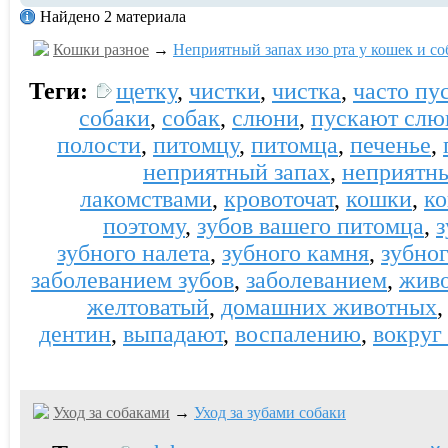
Найдено 2 материала
Кошки разное
→
Неприятный запах изо рта у кошек и со
Теги:
щетку
,
чистки
,
чистка
,
часто пу
собаки
,
собак
,
слюни
,
пускают слю
полости
,
питомцу
,
питомца
,
печенье
,
неприятный запах
,
неприятн
лакомствами
,
кровоточат
,
кошки
,
к
поэтому
,
зубов вашего питомца
,
з
зубного налета
,
зубного камня
,
зубно
заболеванием зубов
,
заболеванием
,
жив
желтоватый
,
домашних животных
дентин
,
выпадают
,
воспалению
,
вокруг
Уход за собаками
→
Уход за зубами собаки