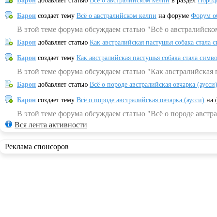
Барон
добавляет статью
Всё о австралийском келпи
в раздел
Пород
Барон
создает тему
Всё о австралийском келпи
на форуме
Форум о
В этой теме форума обсуждаем статью "Всё о австралийско
Барон
добавляет статью
Как австралийская пастушья собака стала 
Барон
создает тему
Как австралийская пастушья собака стала симв
В этой теме форума обсуждаем статью "Как австралийская 
Барон
добавляет статью
Всё о породе австралийская овчарка (аусси
Барон
создает тему
Всё о породе австралийская овчарка (аусси)
на 
В этой теме форума обсуждаем статью "Всё о породе австра
Вся лента активности
Реклама спонсоров