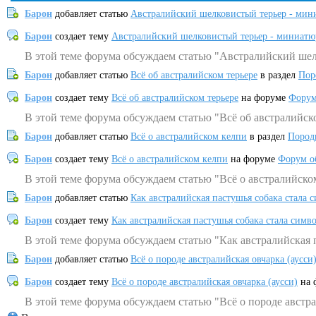
Барон
добавляет статью
Австралийский шелковистый терьер - мин
Барон
создает тему
Австралийский шелковистый терьер - миниатю
В этой теме форума обсуждаем статью "Австралийский шел
Барон
добавляет статью
Всё об австралийском терьере
в раздел
Пор
Барон
создает тему
Всё об австралийском терьере
на форуме
Форум
В этой теме форума обсуждаем статью "Всё об австралийск
Барон
добавляет статью
Всё о австралийском келпи
в раздел
Пород
Барон
создает тему
Всё о австралийском келпи
на форуме
Форум о
В этой теме форума обсуждаем статью "Всё о австралийско
Барон
добавляет статью
Как австралийская пастушья собака стала 
Барон
создает тему
Как австралийская пастушья собака стала симв
В этой теме форума обсуждаем статью "Как австралийская 
Барон
добавляет статью
Всё о породе австралийская овчарка (аусси
Барон
создает тему
Всё о породе австралийская овчарка (аусси)
на 
В этой теме форума обсуждаем статью "Всё о породе австра