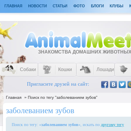
ГЛАВНАЯ
НОВОСТИ
СТАТЬИ
ФОТО
БЛОГИ
КЛУБЫ
ЗНАКОМСТВА ДОМАШНИХ ЖИВОТНЫ
Собаки
Кошки
Лошади
Пригласите друзей на сайт:
»
Главная
Поиск по тегу "заболеванием зубов"
заболеванием зубов
Поиск по тегу: «
заболеванием зубов
», искать по
другому тегу