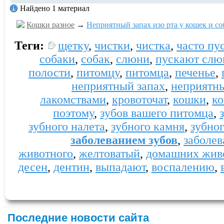
Найдено 1 материал
Кошки разное
→
Неприятный запах изо рта у кошек и со
Теги:
щетку
,
чистки
,
чистка
,
часто пу
собаки
,
собак
,
слюни
,
пускают слю
полости
,
питомцу
,
питомца
,
печенье
,
неприятный запах
,
неприятн
лакомствами
,
кровоточат
,
кошки
,
к
поэтому
,
зубов вашего питомца
,
зубного налета
,
зубного камня
,
зубно
заболеванием зубов
,
заболе
животного
,
желтоватый
,
домашних жив
десен
,
дентин
,
выпадают
,
воспалению
,
Последние новости сайта