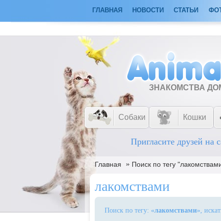
ГЛАВНАЯ
НОВОСТИ
СТАТЬИ
ФО
ЗНАКОМСТВА Д
Собаки
Кошки
Пригласите друзей на с
»
Главная
Поиск по тегу "лакомствам
лакомствами
Поиск по тегу: «
лакомствами
», иска