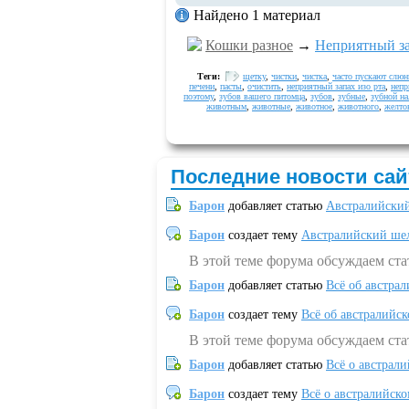
Найдено 1 материал
Кошки разное
→
Неприятный за
Теги:
щетку
,
чистки
,
чистка
,
часто пускают слюн
печени
,
пасты
,
очистить
,
неприятный запах изо рта
,
непр
поэтому
,
зубов вашего питомца
,
зубов
,
зубные
,
зубной на
животным
,
животные
,
животное
,
животного
,
желто
Последние новости сай
Барон
добавляет статью
Австралийский
Барон
создает тему
Австралийский шел
В этой теме форума обсуждаем ст
Барон
добавляет статью
Всё об австрал
Барон
создает тему
Всё об австралийск
В этой теме форума обсуждаем ста
Барон
добавляет статью
Всё о австрал
Барон
создает тему
Всё о австралийск