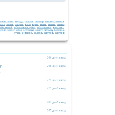
ричин
,
почек
,
породы
,
полости
,
питомцу
,
питомца
,
печенье
,
ошки
,
кошек
,
которые
,
кости
,
корни
,
камня
,
камень
,
именно
заболеваний
,
заболеванием зубов
,
заболеванием
,
животных
,
лению
,
вокруг зубов
,
ветеринар
,
вашего питомца
,
болезнью
зубов
,
болезнью
,
болезни
,
бактерий
,
бактерии
266 дней назад
ы
:
266 дней назад
"
279 дней назад
279 дней назад
287 дней назад
287 дней назад