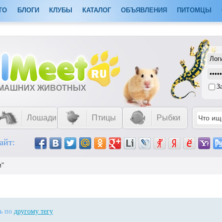
ТО
БЛОГИ
КЛУБЫ
КАТАЛОГ
ОБЪЯВЛЕНИЯ
ПИТОМЦЫ
З
ОМАШНИХ ЖИВОТНЫХ
Лошади
Птицы
Рыбки
айт:
и"
ть по
другому тегу