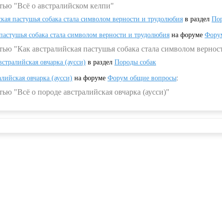
тью "Всё о австралийском келпи"
ская пастушья собака стала символом верности и трудолюбия
в раздел
Пор
 пастушья собака стала символом верности и трудолюбия
на форуме
Фору
тью "Как австралийская пастушья собака стала символом вернос
встралийская овчарка (аусси)
в раздел
Породы собак
алийская овчарка (аусси)
на форуме
Форум общие вопросы
:
ью "Всё о породе австралийская овчарка (аусси)"