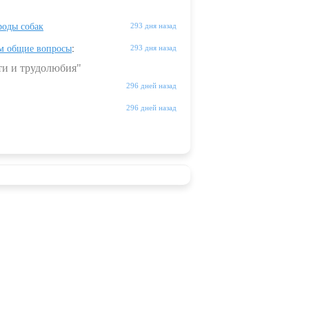
оды собак
293 дня назад
м общие вопросы
:
293 дня назад
ти и трудолюбия"
296 дней назад
296 дней назад