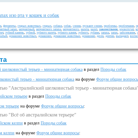
пах изо рта у кошек и собак
и
,
ферменты
,
старых животных
,
старых
,
собаки
,
собак
,
слюни
,
пускают слюни
,
проблемы
,
проблемами
,
п
иятный запах
,
неприятный
,
неприятного запаха
,
неприятного
,
налета
,
налет
,
лакомствами
,
кровоточат
,
к
лет
,
зубной камень
,
зубной
,
зубного налета
,
зубного камня
,
зубного
,
зубами
,
запаха
,
запах
,
заболевания
,
ватый
,
домашних животных
,
домашних
,
домашние животные
,
домашние
,
десен
,
дентин
,
выпадают
,
воспа
та
 шелковистый терьер - миниатюрная собака
в раздел
Породы собак
ковистый терьер - миниатюрная собака
на форуме
Форум общие вопрос
атью "Австралийский шелковистый терьер - миниатюрная собака
ийском терьере
в раздел
Породы собак
ом терьере
на форуме
Форум общие вопросы
:
тью "Всё об австралийском терьере"
ийском келпи
в раздел
Породы собак
ом келпи
на форуме
Форум общие вопросы
: