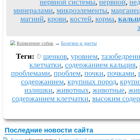
нервной системы
,
нервной
,
не
минералами
,
микроэлементы
,
маргане
магний
,
крови
,
костей
,
корма
,
кальц
Кормление собак
→
Болезни и диеты
Теги:
щенков
,
уровнем
,
тазобедренн
клетчатки
,
содержанием кальция
,
проблемами
,
проблем
,
почки
,
почками
,
содержанием
,
крупных пород
,
круп
излишки
,
животных
,
животные
,
жив
содержанием клетчатки
,
высоким соде
Последние новости сайта