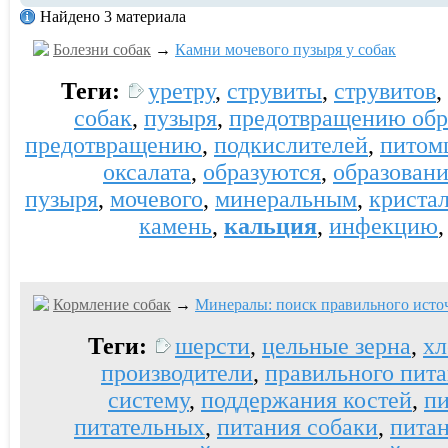
Найдено 3 материала
Болезни собак
→
Камни мочевого пузыря у собак
Теги:
уретру
,
струвиты
,
струвитов
,
собак
,
пузыря
,
предотвращению обр
предотвращению
,
подкислителей
,
питом
оксалата
,
образуются
,
образовани
пузыря
,
мочевого
,
минеральным
,
криста
камень
,
кальция
,
инфекцию
Кормление собак
→
Минералы: поиск правильного источ
Теги:
шерсти
,
цельные зерна
,
хл
производители
,
правильного пита
систему
,
поддержания костей
,
п
питательных
,
питания собаки
,
пита