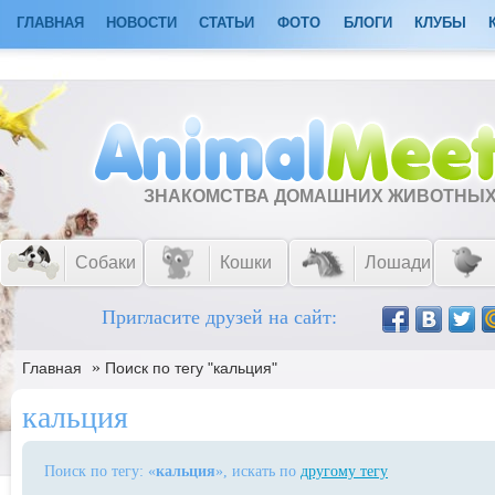
ГЛАВНАЯ
НОВОСТИ
СТАТЬИ
ФОТО
БЛОГИ
КЛУБЫ
ЗНАКОМСТВА ДОМАШНИХ ЖИВОТНЫ
Собаки
Кошки
Лошади
Пригласите друзей на сайт:
»
Главная
Поиск по тегу "кальция"
кальция
Поиск по тегу: «
кальция
», искать по
другому тегу