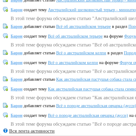
Барон
добавляет статью
Австралийский шелковистый терьер - мин
Барон
создает тему
Австралийский шелковистый терьер - миниатю
В этой теме форума обсуждаем статью "Австралийский шел
Барон
добавляет статью
Всё об австралийском терьере
в раздел
Пор
Барон
создает тему
Всё об австралийском терьере
на форуме
Форум
В этой теме форума обсуждаем статью "Всё об австралийск
Барон
добавляет статью
Всё о австралийском келпи
в раздел
Пород
Барон
создает тему
Всё о австралийском келпи
на форуме
Форум о
В этой теме форума обсуждаем статью "Всё о австралийско
Барон
добавляет статью
Как австралийская пастушья собака стала 
Барон
создает тему
Как австралийская пастушья собака стала симв
В этой теме форума обсуждаем статью "Как австралийская 
Барон
добавляет статью
Всё о породе австралийская овчарка (аусси
Барон
создает тему
Всё о породе австралийская овчарка (аусси)
на 
В этой теме форума обсуждаем статью "Всё о породе австра
Вся лента активности