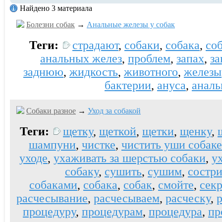
Найдено 3 материала
Болезни собак
→
Анальные железы у собак
Теги:
страдают
,
собаки
,
собака
,
со
анальных желез
,
проблем
,
запах
,
за
заднюю
,
жидкость
,
животного
,
железы
бактерии
,
ануса
,
аналь
Собаки разное
→
Уход за собакой
Теги:
щетку
,
щеткой
,
щетки
,
щенку
,
шампуни
,
чистке
,
чистить уши собаке
уходе
,
ухаживать за шерстью собаки
,
у
собаку
,
сушить
,
сушим
,
состр
собаками
,
собака
,
собак
,
смойте
,
секр
расчесывание
,
расчесываем
,
расческу
,
процедуру
,
процедурам
,
процедура
,
пр