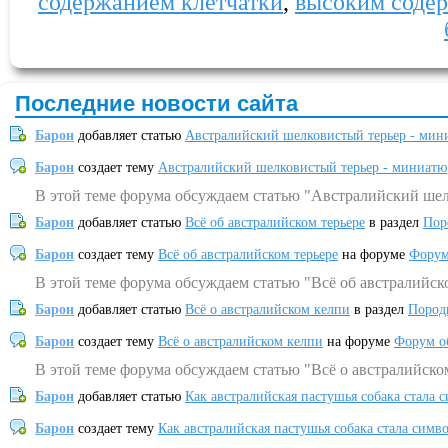
содержанием клетчатки
,
высоким соде
Последние новости сайта
Барон
добавляет статью
Австралийский шелковистый терьер - мин
Барон
создает тему
Австралийский шелковистый терьер - миниатю
В этой теме форума обсуждаем статью "Австралийский шел
Барон
добавляет статью
Всё об австралийском терьере
в раздел
Пор
Барон
создает тему
Всё об австралийском терьере
на форуме
Форум
В этой теме форума обсуждаем статью "Всё об австралийск
Барон
добавляет статью
Всё о австралийском келпи
в раздел
Пород
Барон
создает тему
Всё о австралийском келпи
на форуме
Форум о
В этой теме форума обсуждаем статью "Всё о австралийско
Барон
добавляет статью
Как австралийская пастушья собака стала 
Барон
создает тему
Как австралийская пастушья собака стала симв