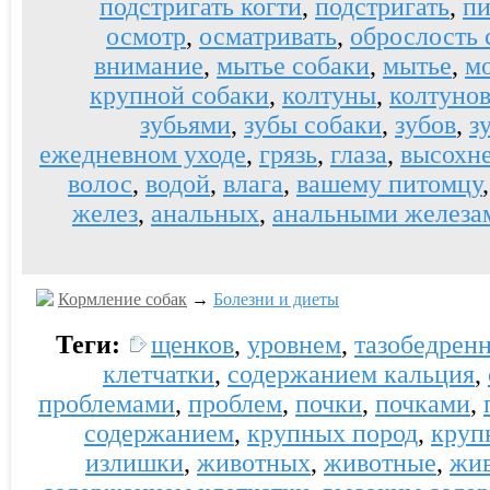
подстригать когти
,
подстригать
,
пи
осмотр
,
осматривать
,
оброслость 
внимание
,
мытье собаки
,
мытье
,
м
крупной собаки
,
колтуны
,
колтуно
зубьями
,
зубы собаки
,
зубов
,
з
ежедневном уходе
,
грязь
,
глаза
,
высохне
волос
,
водой
,
влага
,
вашему питомцу
желез
,
анальных
,
анальными железа
Кормление собак
→
Болезни и диеты
Теги:
щенков
,
уровнем
,
тазобедренн
клетчатки
,
содержанием кальция
,
проблемами
,
проблем
,
почки
,
почками
,
содержанием
,
крупных пород
,
круп
излишки
,
животных
,
животные
,
жив