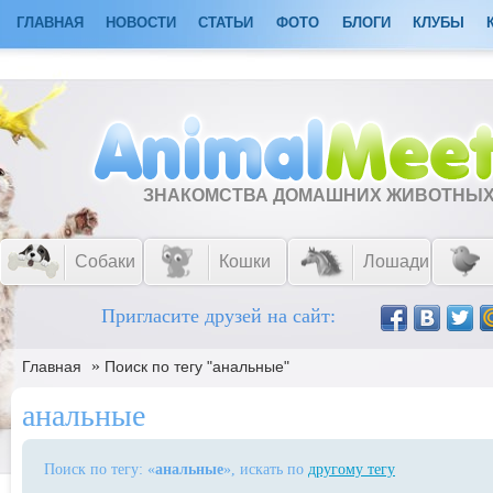
ГЛАВНАЯ
НОВОСТИ
СТАТЬИ
ФОТО
БЛОГИ
КЛУБЫ
ЗНАКОМСТВА ДОМАШНИХ ЖИВОТНЫ
Собаки
Кошки
Лошади
Пригласите друзей на сайт:
»
Главная
Поиск по тегу "анальные"
анальные
Поиск по тегу: «
анальные
», искать по
другому тегу