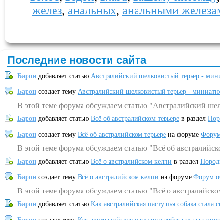
желез
,
анальных
,
анальными железа
Последние новости сайта
Барон
добавляет статью
Австралийский шелковистый терьер - мин
Барон
создает тему
Австралийский шелковистый терьер - миниатю
В этой теме форума обсуждаем статью "Австралийский шел
Барон
добавляет статью
Всё об австралийском терьере
в раздел
Пор
Барон
создает тему
Всё об австралийском терьере
на форуме
Форум
В этой теме форума обсуждаем статью "Всё об австралийск
Барон
добавляет статью
Всё о австралийском келпи
в раздел
Пород
Барон
создает тему
Всё о австралийском келпи
на форуме
Форум о
В этой теме форума обсуждаем статью "Всё о австралийско
Барон
добавляет статью
Как австралийская пастушья собака стала 
Барон
создает тему
Как австралийская пастушья собака стала симв