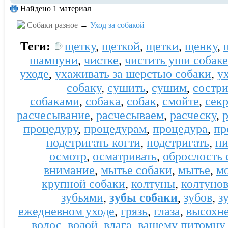
Найдено 1 материал
Собаки разное
→
Уход за собакой
Теги:
щетку
,
щеткой
,
щетки
,
щенку
,
шампуни
,
чистке
,
чистить уши собаке
уходе
,
ухаживать за шерстью собаки
,
у
собаку
,
сушить
,
сушим
,
состр
собаками
,
собака
,
собак
,
смойте
,
секр
расчесывание
,
расчесываем
,
расческу
,
процедуру
,
процедурам
,
процедура
,
пр
подстригать когти
,
подстригать
,
пи
осмотр
,
осматривать
,
оброслость 
внимание
,
мытье собаки
,
мытье
,
м
крупной собаки
,
колтуны
,
колтуно
зубьями
,
зубы собаки
,
зубов
,
з
ежедневном уходе
,
грязь
,
глаза
,
высохне
волос
,
водой
,
влага
,
вашему питомцу