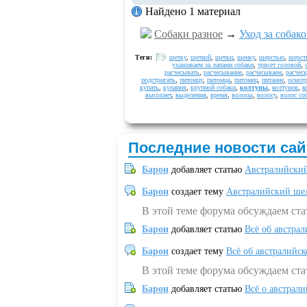
Найдено 1 материал
Собаки разное
→
Уход за собак
Теги:
щетку
,
щеткой
,
щетки
,
щенку
,
шерстью
,
шерст
ухаживаем за лапами собаки
,
трясет головой
,
расчесывать
,
расчесывание
,
расчесываем
,
расческ
подстригать
,
питомцу
,
питомца
,
питомец
,
питание
,
осмот
купать
,
купания
,
крупной собаки
,
колтуны
,
колтунов
,
к
высохнет
,
выделения
,
время
,
волосы
,
волосу
,
волос со
Последние новости сай
Барон
добавляет статью
Австралийский
Барон
создает тему
Австралийский шел
В этой теме форума обсуждаем ст
Барон
добавляет статью
Всё об австрал
Барон
создает тему
Всё об австралийск
В этой теме форума обсуждаем ста
Барон
добавляет статью
Всё о австрал