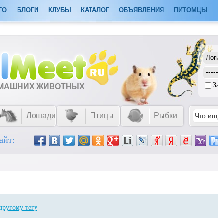
ТО
БЛОГИ
КЛУБЫ
КАТАЛОГ
ОБЪЯВЛЕНИЯ
ПИТОМЦЫ
З
ОМАШНИХ ЖИВОТНЫХ
Лошади
Птицы
Рыбки
айт:
другому тегу