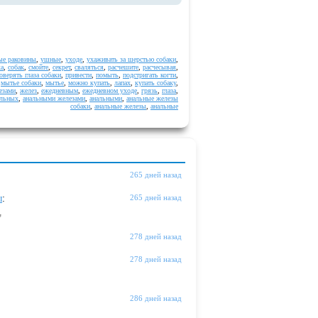
е раковины
,
ушные
,
уходе
,
ухаживать за шерстью собаки
,
ка
,
собак
,
смойте
,
секрет
,
сваляться
,
расчешите
,
расчесывая
,
оверять глаза собаки
,
привести
,
помыть
,
подстригать когти
,
,
мытье собаки
,
мытье
,
можно купать
,
лапах
,
купать собаку
,
езами
,
желез
,
ежедневным
,
ежедневном уходе
,
грязь
,
глаза
,
альных
,
анальными железами
,
анальными
,
анальные железы
собаки
,
анальные железы
,
анальные
265 дней назад
ы
:
265 дней назад
"
278 дней назад
278 дней назад
286 дней назад