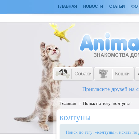
ГЛАВНАЯ
НОВОСТИ
СТАТЬИ
ФО
ЗНАКОМСТВА Д
Собаки
Кошки
Пригласите друзей на с
»
Главная
Поиск по тегу "колтуны"
колтуны
Поиск по тегу: «
колтуны
», искать по