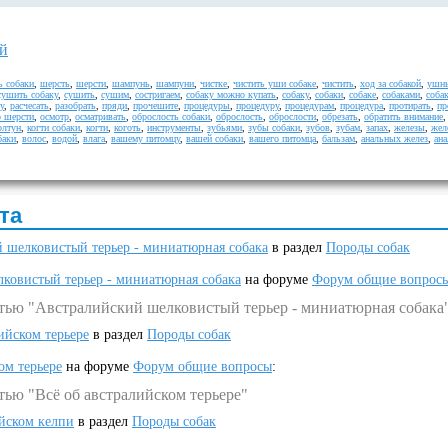
ой
ь собаки
,
шерсть
,
шерсти
,
шампунь
,
шампуни
,
чистке
,
чистить уши собаке
,
чистить
,
ход за собакой
,
ушны
сушить собаку
,
сушить
,
сушим
,
состригаем
,
собаку можно купать
,
собаку
,
собаки
,
собаке
,
собаками
,
соба
у
,
расчесать
,
разобрать
,
пряди
,
прочешите
,
процедуры
,
процедуру
,
процедурам
,
процедура
,
протирать
,
пр
р шерсти
,
осмотр
,
осматривать
,
оброслость собаки
,
оброслость
,
оброслости
,
обрезать
,
обратить внимание
олтун
,
когти собаки
,
когти
,
коготь
,
инструменты
,
зубьями
,
зубы собаки
,
зубов
,
зубам
,
запах
,
железы
,
жел
баки
,
волос
,
водой
,
влага
,
вашему питомцу
,
вашей собаки
,
вашего питомца
,
бальзам
,
анальных желез
,
ан
та
 шелковистый терьер - миниатюрная собака
в раздел
Породы собак
ковистый терьер - миниатюрная собака
на форуме
Форум общие вопрос
атью "Австралийский шелковистый терьер - миниатюрная собака
ийском терьере
в раздел
Породы собак
ом терьере
на форуме
Форум общие вопросы
:
тью "Всё об австралийском терьере"
ийском келпи
в раздел
Породы собак