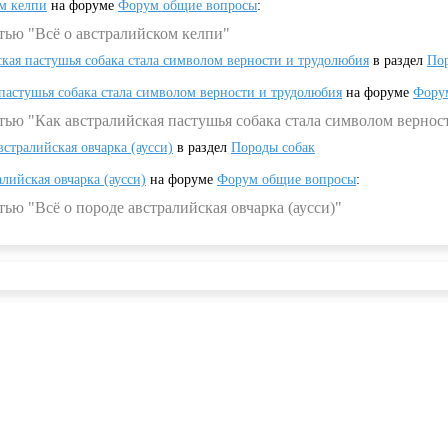
ом келпи
на форуме
Форум общие вопросы
:
тью "Всё о австралийском келпи"
ская пастушья собака стала символом верности и трудолюбия
в раздел
Пор
 пастушья собака стала символом верности и трудолюбия
на форуме
Фору
тью "Как австралийская пастушья собака стала символом вернос
встралийская овчарка (аусси)
в раздел
Породы собак
алийская овчарка (аусси)
на форуме
Форум общие вопросы
:
ью "Всё о породе австралийская овчарка (аусси)"