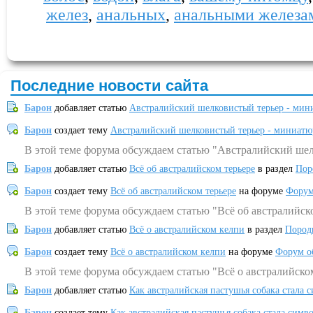
желез
,
анальных
,
анальными железа
Последние новости сайта
Барон
добавляет статью
Австралийский шелковистый терьер - мин
Барон
создает тему
Австралийский шелковистый терьер - миниатю
В этой теме форума обсуждаем статью "Австралийский шел
Барон
добавляет статью
Всё об австралийском терьере
в раздел
Пор
Барон
создает тему
Всё об австралийском терьере
на форуме
Форум
В этой теме форума обсуждаем статью "Всё об австралийск
Барон
добавляет статью
Всё о австралийском келпи
в раздел
Пород
Барон
создает тему
Всё о австралийском келпи
на форуме
Форум о
В этой теме форума обсуждаем статью "Всё о австралийско
Барон
добавляет статью
Как австралийская пастушья собака стала 
Барон
создает тему
Как австралийская пастушья собака стала симв