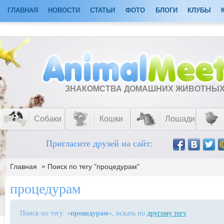
ГЛАВНАЯ
НОВОСТИ
СТАТЬИ
ФОТО
БЛОГИ
КЛУБЫ
ЗНАКОМСТВА ДОМАШНИХ ЖИВОТНЫ
Собаки
Кошки
Лошади
Пригласите друзей на сайт:
»
Главная
Поиск по тегу "процедурам"
процедурам
Поиск по тегу: «
процедурам
», искать по
другому тегу