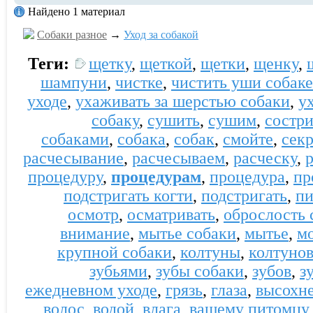
Найдено 1 материал
Собаки разное
→
Уход за собакой
Теги:
щетку
,
щеткой
,
щетки
,
щенку
,
шампуни
,
чистке
,
чистить уши собаке
уходе
,
ухаживать за шерстью собаки
,
у
собаку
,
сушить
,
сушим
,
состр
собаками
,
собака
,
собак
,
смойте
,
секр
расчесывание
,
расчесываем
,
расческу
,
процедуру
,
процедурам
,
процедура
,
пр
подстригать когти
,
подстригать
,
пи
осмотр
,
осматривать
,
оброслость 
внимание
,
мытье собаки
,
мытье
,
м
крупной собаки
,
колтуны
,
колтуно
зубьями
,
зубы собаки
,
зубов
,
з
ежедневном уходе
,
грязь
,
глаза
,
высохне
волос
,
водой
,
влага
,
вашему питомцу