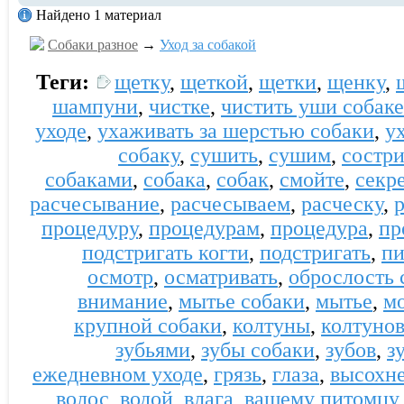
Найдено 1 материал
Собаки разное
→
Уход за собакой
Теги:
щетку
,
щеткой
,
щетки
,
щенку
,
шампуни
,
чистке
,
чистить уши собаке
уходе
,
ухаживать за шерстью собаки
,
у
собаку
,
сушить
,
сушим
,
состр
собаками
,
собака
,
собак
,
смойте
,
секр
расчесывание
,
расчесываем
,
расческу
,
процедуру
,
процедурам
,
процедура
,
пр
подстригать когти
,
подстригать
,
пи
осмотр
,
осматривать
,
оброслость 
внимание
,
мытье собаки
,
мытье
,
м
крупной собаки
,
колтуны
,
колтуно
зубьями
,
зубы собаки
,
зубов
,
з
ежедневном уходе
,
грязь
,
глаза
,
высохне
волос
,
водой
,
влага
,
вашему питомцу