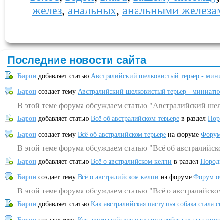
желез
,
анальных
,
анальными железа
Последние новости сайта
Барон
добавляет статью
Австралийский шелковистый терьер - мин
Барон
создает тему
Австралийский шелковистый терьер - миниатю
В этой теме форума обсуждаем статью "Австралийский шел
Барон
добавляет статью
Всё об австралийском терьере
в раздел
Пор
Барон
создает тему
Всё об австралийском терьере
на форуме
Форум
В этой теме форума обсуждаем статью "Всё об австралийск
Барон
добавляет статью
Всё о австралийском келпи
в раздел
Пород
Барон
создает тему
Всё о австралийском келпи
на форуме
Форум о
В этой теме форума обсуждаем статью "Всё о австралийско
Барон
добавляет статью
Как австралийская пастушья собака стала 
Барон
создает тему
Как австралийская пастушья собака стала симв