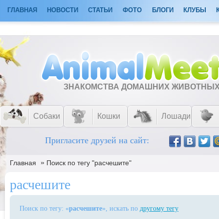
ГЛАВНАЯ
НОВОСТИ
СТАТЬИ
ФОТО
БЛОГИ
КЛУБЫ
ЗНАКОМСТВА ДОМАШНИХ ЖИВОТНЫ
Собаки
Кошки
Лошади
Пригласите друзей на сайт:
»
Главная
Поиск по тегу "расчешите"
расчешите
Поиск по тегу: «
расчешите
», искать по
другому тегу