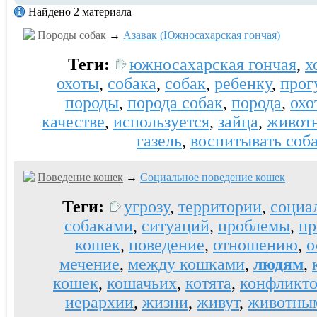
Найдено 2 материала
Породы собак
→
Азавак (Южносахарская гончая)
Теги:
южносахарская гончая
,
х
охоты
,
собака
,
собак
,
ребенку
,
прог
породы
,
порода собак
,
порода
,
охо
качестве
,
используется
,
зайца
,
живот
газель
,
воспитывать соб
Поведение кошек
→
Социальное поведение кошек
Теги:
угрозу
,
территории
,
социа
собаками
,
ситуаций
,
проблемы
,
пр
кошек
,
поведение
,
отношению
,
о
мечение
,
между кошками
,
людям
,
кошек
,
кошачьих
,
котята
,
конфликто
иерархии
,
жизни
,
живут
,
животны