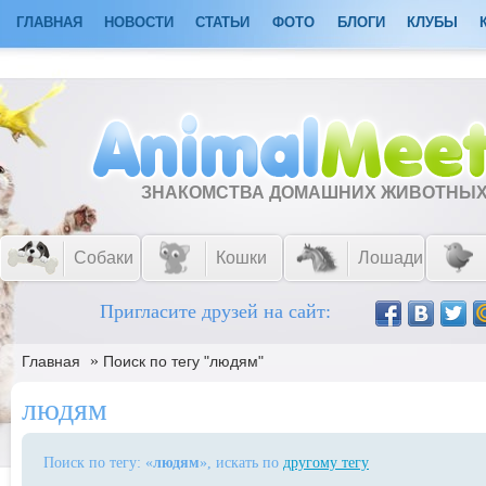
ГЛАВНАЯ
НОВОСТИ
СТАТЬИ
ФОТО
БЛОГИ
КЛУБЫ
ЗНАКОМСТВА ДОМАШНИХ ЖИВОТНЫ
Собаки
Кошки
Лошади
Пригласите друзей на сайт:
»
Главная
Поиск по тегу "людям"
людям
Поиск по тегу: «
людям
», искать по
другому тегу