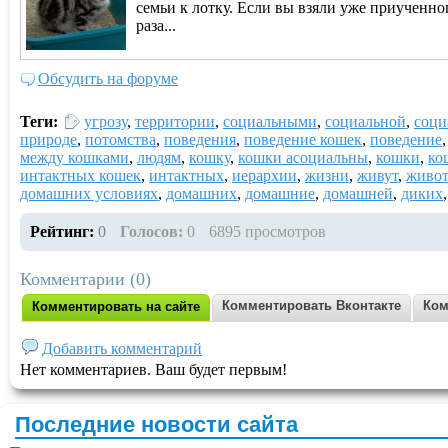
семьи к лотку. Если вы взяли уже приученног
раза...
Обсудить на форуме
Теги:
угрозу
,
территории
,
социальными
,
социальной
,
соци
природе
,
потомства
,
поведения
,
поведение кошек
,
поведение
между кошками
,
людям
,
кошку
,
кошки асоциальны
,
кошки
,
ко
интактных кошек
,
интактных
,
иерархии
,
жизни
,
живут
,
живо
домашних условиях
,
домашних
,
домашние
,
домашней
,
диких
Рейтинг:
0
Голосов:
0
6895 просмотров
Комментарии (0)
Комментировать Вконтакте
Ком
Комментировать на сайте
Добавить комментарий
Нет комментариев. Ваш будет первым!
Последние новости сайта