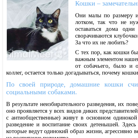
Кошки – замечатель
Они малы по размеру и
лотком, так что не н
оставаться дома одни
сворачиваются клубочко
За что их не любить?
С тех пор, как кошки б
важным элементом нашег
от собачьего, было и 
коллег, остается только догадываться, почему кошки
По своей природе, домашние кошки счи
социальными собаками.
В результате неизбирательного разведения, их пов
оно проявляется у всех видов диких представителе
с антиобщественные) живут в основном одинокой
разведение и воспитание своих детенышей. Здес
которые ведут одинокий образ жизни, агрессивно ве
на воспитание потомства.