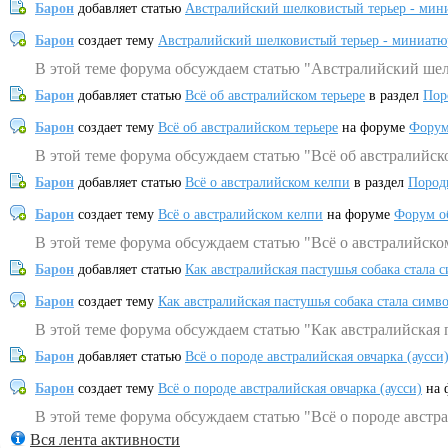
Барон
добавляет статью
Австралийский шелковистый терьер - мин
Барон
создает тему
Австралийский шелковистый терьер - миниатю
В этой теме форума обсуждаем статью "Австралийский шел
Барон
добавляет статью
Всё об австралийском терьере
в раздел
Пор
Барон
создает тему
Всё об австралийском терьере
на форуме
Форум
В этой теме форума обсуждаем статью "Всё об австралийск
Барон
добавляет статью
Всё о австралийском келпи
в раздел
Пород
Барон
создает тему
Всё о австралийском келпи
на форуме
Форум о
В этой теме форума обсуждаем статью "Всё о австралийско
Барон
добавляет статью
Как австралийская пастушья собака стала 
Барон
создает тему
Как австралийская пастушья собака стала симв
В этой теме форума обсуждаем статью "Как австралийская 
Барон
добавляет статью
Всё о породе австралийская овчарка (аусси
Барон
создает тему
Всё о породе австралийская овчарка (аусси)
на 
В этой теме форума обсуждаем статью "Всё о породе австра
Вся лента активности