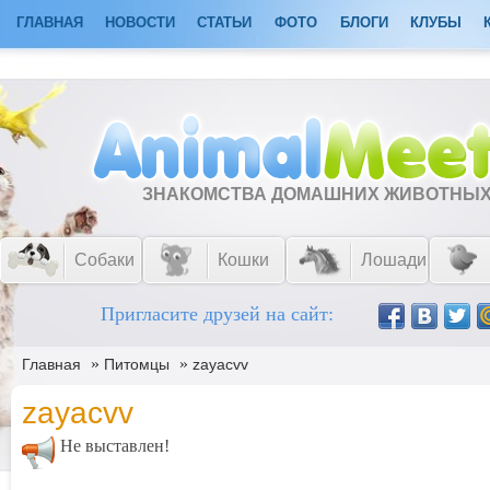
ГЛАВНАЯ
НОВОСТИ
СТАТЬИ
ФОТО
БЛОГИ
КЛУБЫ
ЗНАКОМСТВА ДОМАШНИХ ЖИВОТНЫ
Собаки
Кошки
Лошади
Пригласите друзей на сайт:
»
»
Главная
Питомцы
zayacvv
zayacvv
Не выставлен!