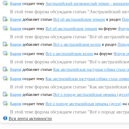
Барон
создает тему
Австралийский шелковистый терьер - миниатю
В этой теме форума обсуждаем статью "Австралийский шел
Барон
добавляет статью
Всё об австралийском терьере
в раздел
Пор
Барон
создает тему
Всё об австралийском терьере
на форуме
Форум
В этой теме форума обсуждаем статью "Всё об австралийск
Барон
добавляет статью
Всё о австралийском келпи
в раздел
Пород
Барон
создает тему
Всё о австралийском келпи
на форуме
Форум о
В этой теме форума обсуждаем статью "Всё о австралийско
Барон
добавляет статью
Как австралийская пастушья собака стала 
Барон
создает тему
Как австралийская пастушья собака стала симв
В этой теме форума обсуждаем статью "Как австралийская 
Барон
добавляет статью
Всё о породе австралийская овчарка (аусси
Барон
создает тему
Всё о породе австралийская овчарка (аусси)
на 
В этой теме форума обсуждаем статью "Всё о породе австра
Вся лента активности