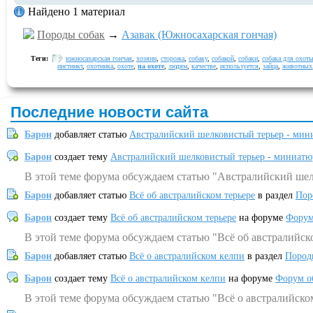
Найдено 1 материал
Породы собак
→
Азавак (Южносахарская гончая)
Теги:
южносахарская гончая
,
хозяин
,
сторожа
,
собаку
,
собакой
,
собаки
,
собака для охот
инстинкт
,
охотника
,
охоте
,
на охоте
,
людям
,
качестве
,
используется
,
зайца
,
животных
Последние новости сайта
Барон
добавляет статью
Австралийский шелковистый терьер - мин
Барон
создает тему
Австралийский шелковистый терьер - миниатю
В этой теме форума обсуждаем статью "Австралийский шел
Барон
добавляет статью
Всё об австралийском терьере
в раздел
Пор
Барон
создает тему
Всё об австралийском терьере
на форуме
Форум
В этой теме форума обсуждаем статью "Всё об австралийск
Барон
добавляет статью
Всё о австралийском келпи
в раздел
Пород
Барон
создает тему
Всё о австралийском келпи
на форуме
Форум о
В этой теме форума обсуждаем статью "Всё о австралийско