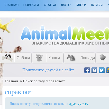
ГЛАВНАЯ
НОВОСТИ
СТАТЬИ
ФОТО
БЛОГИ
КЛУБЫ
ЗНАКОМСТВА ДОМАШНИХ ЖИВОТНЫ
Собаки
Кошки
Лошади
Пригласите друзей на сайт:
»
Главная
Поиск по тегу "справляет"
справляет
Поиск по тегу: «
справляет
», искать по
другому тегу