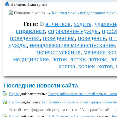
Найдено 1 материал
Поведение кошек
→
Кошачья моча - ненадлежащее моче
Теги:
яичников
,
ходить
,
удалени
справляет
,
справление нужды
,
проб
поведению
,
поведением
,
поведение
,
пи
нужды
,
ненадлежащее мочеиспускание
мочеиспускание
,
мечения ко
медицинские
,
лоток
,
лотку
,
лотком
,
ло
кошка
,
кошек
,
котов
,
Последние новости сайта
Барон
добавляет статью
Австралийский шелковистый терьер - мин
Барон
создает тему
Австралийский шелковистый терьер - миниатю
В этой теме форума обсуждаем статью "Австралийский шел
Барон
добавляет статью
Всё об австралийском терьере
в раздел
Пор