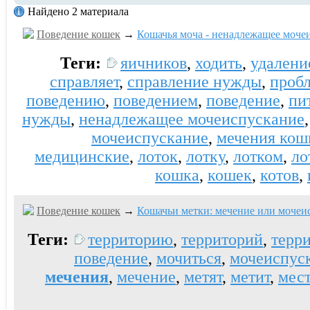
Найдено 2 материала
Поведение кошек
→
Кошачья моча - ненадлежащее моче
Теги:
яичников
,
ходить
,
удалени
справляет
,
справление нужды
,
проб
поведению
,
поведением
,
поведение
,
пи
нужды
,
ненадлежащее мочеиспускание
мочеиспускание
,
мечения кош
медицинские
,
лоток
,
лотку
,
лотком
,
ло
кошка
,
кошек
,
котов
,
Поведение кошек
→
Кошачьи метки: мечение или мочеи
Теги:
территорию
,
территорий
,
терр
поведение
,
мочиться
,
мочеиспус
мечения
,
мечение
,
метят
,
метит
,
мес