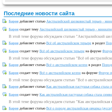
Последние новости сайта
Барон
добавляет статью
Австралийский шелковистый терьер - мин
Барон
создает тему
Австралийский шелковистый терьер - миниатю
В этой теме форума обсуждаем статью "Австралийский шел
Барон
добавляет статью
Всё об австралийском терьере
в раздел
Пор
Барон
создает тему
Всё об австралийском терьере
на форуме
Форум
В этой теме форума обсуждаем статью "Всё об австралийск
Барон
добавляет статью
Всё о австралийском келпи
в раздел
Пород
Барон
создает тему
Всё о австралийском келпи
на форуме
Форум о
В этой теме форума обсуждаем статью "Всё о австралийско
Барон
добавляет статью
Как австралийская пастушья собака стала 
Барон
создает тему
Как австралийская пастушья собака стала симв
В этой теме форума обсуждаем статью "Как австралийская 
Барон
добавляет статью
Всё о породе австралийская овчарка (аусси