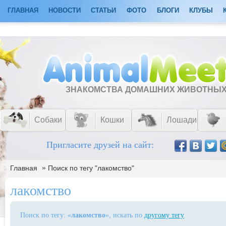
ГЛАВНАЯ
НОВОСТИ
СТАТЬИ
ФОТО
БЛОГИ
КЛУБЫ
ЗНАКОМСТВА ДОМАШНИХ ЖИВОТНЫ
Собаки
Кошки
Лошади
Пригласите друзей на сайт:
»
Главная
Поиск по тегу "лакомство"
лакомство
Поиск по тегу: «
лакомство
», искать по
другому тегу