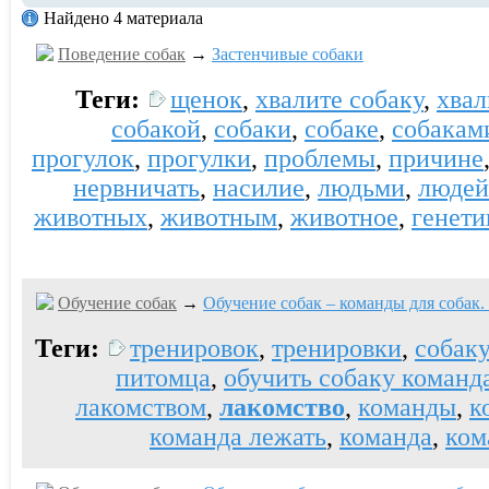
Найдено 4 материала
Поведение собак
→
Застенчивые собаки
Теги:
щенок
,
хвалите собаку
,
хвал
собакой
,
собаки
,
собаке
,
собакам
прогулок
,
прогулки
,
проблемы
,
причине
нервничать
,
насилие
,
людьми
,
людей
животных
,
животным
,
животное
,
генети
Обучение собак
→
Обучение собак – команды для собак. 
Теги:
тренировок
,
тренировки
,
собаку
питомца
,
обучить собаку команд
лакомством
,
лакомство
,
команды
,
к
команда лежать
,
команда
,
ком