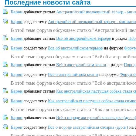
Последние новости сайта
Барон
добавляет статью
Австралийский шелковистый терьер - мин
Барон
создает тему
Австралийский шелковистый терьер - миниатю
В этой теме форума обсуждаем статью "Австралийский шел
Барон
добавляет статью
Всё об австралийском терьере
в раздел
Пор
Барон
создает тему
Всё об австралийском терьере
на форуме
Форум
В этой теме форума обсуждаем статью "Всё об австралийск
Барон
добавляет статью
Всё о австралийском келпи
в раздел
Пород
Барон
создает тему
Всё о австралийском келпи
на форуме
Форум о
В этой теме форума обсуждаем статью "Всё о австралийско
Барон
добавляет статью
Как австралийская пастушья собака стала 
Барон
создает тему
Как австралийская пастушья собака стала симв
В этой теме форума обсуждаем статью "Как австралийская 
Барон
добавляет статью
Всё о породе австралийская овчарка (аусси
Барон
создает тему
Всё о породе австралийская овчарка (аусси)
на 
В этой теме форума обсуждаем статью "Всё о породе австра