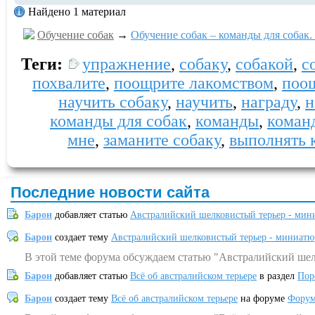
Найдено 1 материал
Обучение собак
→
Обучение собак – команды для собак. 
Теги:
упражнение
,
собаку
,
собакой
,
с
похвалите
,
поощрите лакомством
,
поо
научить собаку
,
научить
,
награду
,
н
команды для собак
,
команды
,
коман
мне
,
заманите собаку
,
выполнять 
Последние новости сайта
Барон
добавляет статью
Австралийский шелковистый терьер - мин
Барон
создает тему
Австралийский шелковистый терьер - миниатю
В этой теме форума обсуждаем статью "Австралийский шел
Барон
добавляет статью
Всё об австралийском терьере
в раздел
Пор
Барон
создает тему
Всё об австралийском терьере
на форуме
Форум