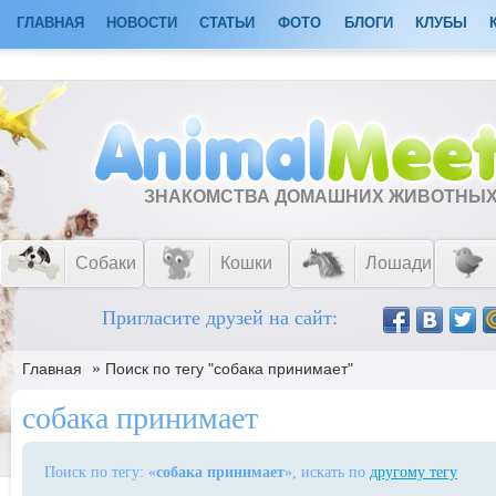
ГЛАВНАЯ
НОВОСТИ
СТАТЬИ
ФОТО
БЛОГИ
КЛУБЫ
ЗНАКОМСТВА ДОМАШНИХ ЖИВОТНЫ
Собаки
Кошки
Лошади
Пригласите друзей на сайт:
»
Главная
Поиск по тегу "собака принимает"
собака принимает
Поиск по тегу: «
собака принимает
», искать по
другому тегу