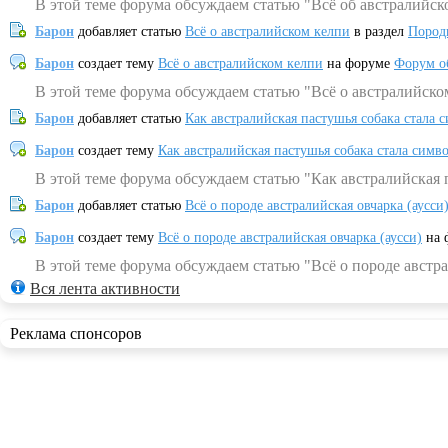
В этой теме форума обсуждаем статью "Всё об австралийск
Барон
добавляет статью
Всё о австралийском келпи
в раздел
Пород
Барон
создает тему
Всё о австралийском келпи
на форуме
Форум о
В этой теме форума обсуждаем статью "Всё о австралийско
Барон
добавляет статью
Как австралийская пастушья собака стала 
Барон
создает тему
Как австралийская пастушья собака стала симв
В этой теме форума обсуждаем статью "Как австралийская 
Барон
добавляет статью
Всё о породе австралийская овчарка (аусси
Барон
создает тему
Всё о породе австралийская овчарка (аусси)
на 
В этой теме форума обсуждаем статью "Всё о породе австра
Вся лента активности
Реклама спонсоров