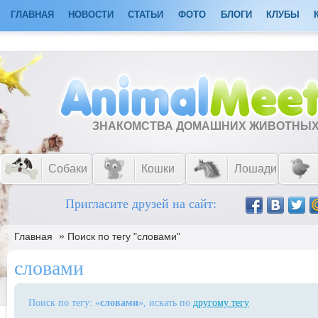
ГЛАВНАЯ
НОВОСТИ
СТАТЬИ
ФОТО
БЛОГИ
КЛУБЫ
ЗНАКОМСТВА ДОМАШНИХ ЖИВОТНЫ
Собаки
Кошки
Лошади
Пригласите друзей на сайт:
»
Главная
Поиск по тегу "словами"
словами
Поиск по тегу: «
словами
», искать по
другому тегу