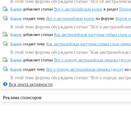
В этой теме форума обсуждаем статью "Всё об австралийск
Барон
добавляет статью
Всё о австралийском келпи
в раздел
Пород
Барон
создает тему
Всё о австралийском келпи
на форуме
Форум о
В этой теме форума обсуждаем статью "Всё о австралийско
Барон
добавляет статью
Как австралийская пастушья собака стала 
Барон
создает тему
Как австралийская пастушья собака стала симв
В этой теме форума обсуждаем статью "Как австралийская 
Барон
добавляет статью
Всё о породе австралийская овчарка (аусси
Барон
создает тему
Всё о породе австралийская овчарка (аусси)
на 
В этой теме форума обсуждаем статью "Всё о породе австра
Вся лента активности
Реклама спонсоров