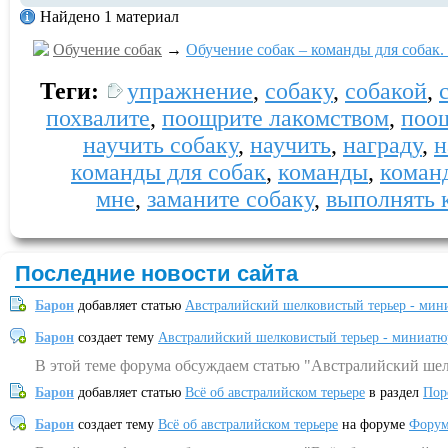
Найдено 1 материал
Обучение собак
→
Обучение собак – команды для собак. 
Теги:
упражнение
,
собаку
,
собакой
,
похвалите
,
поощрите лакомством
,
поо
научить собаку
,
научить
,
награду
,
н
команды для собак
,
команды
,
коман
мне
,
заманите собаку
,
выполнять 
Последние новости сайта
Барон
добавляет статью
Австралийский шелковистый терьер - мин
Барон
создает тему
Австралийский шелковистый терьер - миниатю
В этой теме форума обсуждаем статью "Австралийский шел
Барон
добавляет статью
Всё об австралийском терьере
в раздел
Пор
Барон
создает тему
Всё об австралийском терьере
на форуме
Форум