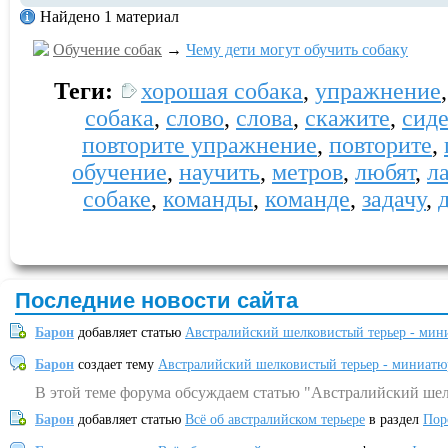
Найдено 1 материал
Обучение собак
→
Чему дети могут обучить собаку
Теги:
хорошая собака
,
упражнение
собака
,
слово
,
слова
,
скажите
,
сиде
повторите упражнение
,
повторите
,
обучение
,
научить
,
метров
,
любят
,
л
собаке
,
команды
,
команде
,
задачу
,
Последние новости сайта
Барон
добавляет статью
Австралийский шелковистый терьер - мин
Барон
создает тему
Австралийский шелковистый терьер - миниатю
В этой теме форума обсуждаем статью "Австралийский шел
Барон
добавляет статью
Всё об австралийском терьере
в раздел
Пор