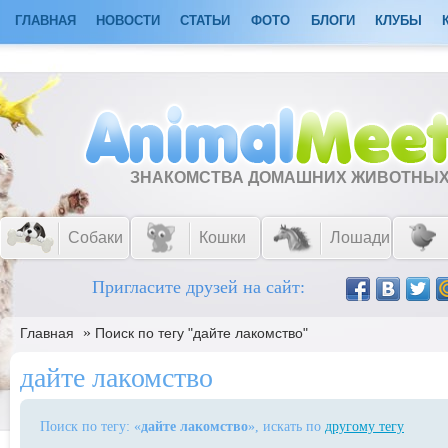
ГЛАВНАЯ
НОВОСТИ
СТАТЬИ
ФОТО
БЛОГИ
КЛУБЫ
ЗНАКОМСТВА ДОМАШНИХ ЖИВОТНЫ
Собаки
Кошки
Лошади
Пригласите друзей на сайт:
»
Главная
Поиск по тегу "дайте лакомство"
дайте лакомство
Поиск по тегу: «
дайте лакомство
», искать по
другому тегу