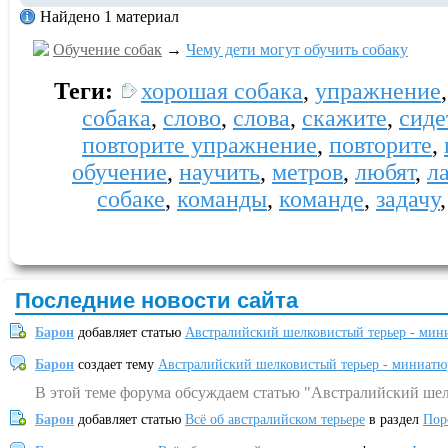
Найдено 1 материал
Обучение собак
→
Чему дети могут обучить собаку
Теги:
хорошая собака
,
упражнение
собака
,
слово
,
слова
,
скажите
,
сиде
повторите упражнение
,
повторите
,
обучение
,
научить
,
метров
,
любят
,
л
собаке
,
команды
,
команде
,
задачу
Последние новости сайта
Барон
добавляет статью
Австралийский шелковистый терьер - мин
Барон
создает тему
Австралийский шелковистый терьер - миниатю
В этой теме форума обсуждаем статью "Австралийский шел
Барон
добавляет статью
Всё об австралийском терьере
в раздел
Пор