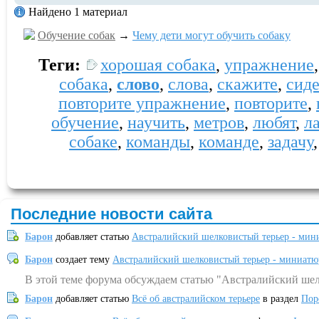
Найдено 1 материал
Обучение собак
→
Чему дети могут обучить собаку
Теги:
хорошая собака
,
упражнение
собака
,
слово
,
слова
,
скажите
,
сиде
повторите упражнение
,
повторите
,
обучение
,
научить
,
метров
,
любят
,
л
собаке
,
команды
,
команде
,
задачу
Последние новости сайта
Барон
добавляет статью
Австралийский шелковистый терьер - мин
Барон
создает тему
Австралийский шелковистый терьер - миниатю
В этой теме форума обсуждаем статью "Австралийский шел
Барон
добавляет статью
Всё об австралийском терьере
в раздел
Пор