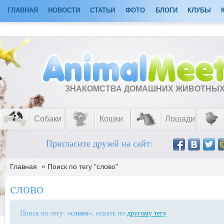
ГЛАВНАЯ
НОВОСТИ
СТАТЬИ
ФОТО
БЛОГИ
КЛУБЫ
ЗНАКОМСТВА ДОМАШНИХ ЖИВОТНЫ
Собаки
Кошки
Лошади
Пригласите друзей на сайт:
»
Главная
Поиск по тегу "слово"
слово
Поиск по тегу: «
слово
», искать по
другому тегу