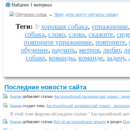
Найдено 1 материал
Обучение собак
→
Чему дети могут обучить собаку
Теги:
хорошая собака
,
упражнение
собака
,
слово
,
слова
,
скажите
,
сиде
повторите упражнение
,
повторите
,
обучение
,
научить
,
метров
,
любят
,
л
собаке
,
команды
,
команде
,
задачу
,
Последние новости сайта
Барон
добавляет статью
Австралийский шелковистый терьер - мин
Барон
создает тему
Австралийский шелковистый терьер - миниатю
В этой теме форума обсуждаем статью "Австралийский шел
Барон
добавляет статью
Всё об австралийском терьере
в раздел
Пор