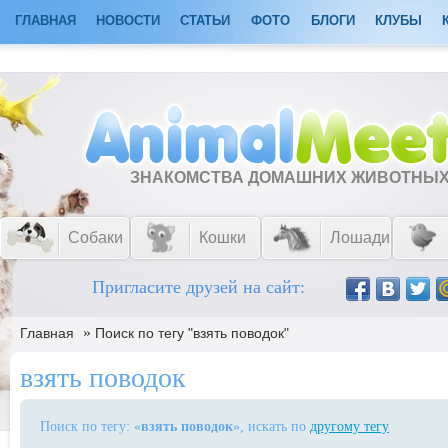
ГЛАВНАЯ
НОВОСТИ
СТАТЬИ
ФОТО
БЛОГИ
КЛУБЫ
ЗНАКОМСТВА ДОМАШНИХ ЖИВОТНЫ
Собаки
Кошки
Лошади
Пригласите друзей на сайт:
»
Главная
Поиск по тегу "взять поводок"
взять поводок
Поиск по тегу: «
взять поводок
», искать по
другому тегу