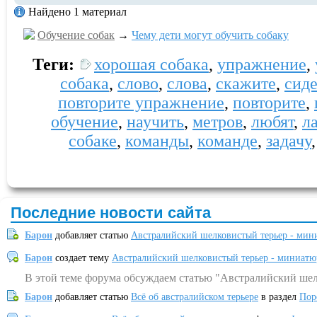
Найдено 1 материал
Обучение собак
→
Чему дети могут обучить собаку
Теги:
хорошая собака
,
упражнение
,
собака
,
слово
,
слова
,
скажите
,
сиде
повторите упражнение
,
повторите
,
обучение
,
научить
,
метров
,
любят
,
л
собаке
,
команды
,
команде
,
задачу
Последние новости сайта
Барон
добавляет статью
Австралийский шелковистый терьер - мин
Барон
создает тему
Австралийский шелковистый терьер - миниатю
В этой теме форума обсуждаем статью "Австралийский шел
Барон
добавляет статью
Всё об австралийском терьере
в раздел
Пор