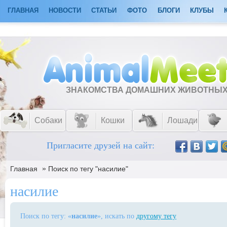
ГЛАВНАЯ
НОВОСТИ
СТАТЬИ
ФОТО
БЛОГИ
КЛУБЫ
ЗНАКОМСТВА ДОМАШНИХ ЖИВОТНЫ
Собаки
Кошки
Лошади
Пригласите друзей на сайт:
»
Главная
Поиск по тегу "насилие"
насилие
Поиск по тегу: «
насилие
», искать по
другому тегу