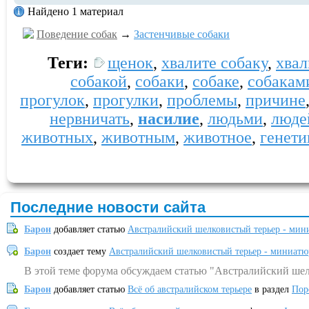
Найдено 1 материал
Поведение собак
→
Застенчивые собаки
Теги:
щенок
,
хвалите собаку
,
хвал
собакой
,
собаки
,
собаке
,
собакам
прогулок
,
прогулки
,
проблемы
,
причине
нервничать
,
насилие
,
людьми
,
люде
животных
,
животным
,
животное
,
генети
Последние новости сайта
Барон
добавляет статью
Австралийский шелковистый терьер - мин
Барон
создает тему
Австралийский шелковистый терьер - миниатю
В этой теме форума обсуждаем статью "Австралийский шел
Барон
добавляет статью
Всё об австралийском терьере
в раздел
Пор