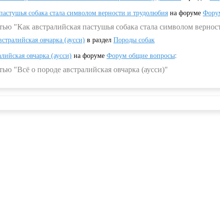
 пастушья собака стала символом верности и трудолюбия
на форуме
Фору
тью "Как австралийская пастушья собака стала символом вернос
встралийская овчарка (аусси)
в раздел
Породы собак
алийская овчарка (аусси)
на форуме
Форум общие вопросы
:
ью "Всё о породе австралийская овчарка (аусси)"