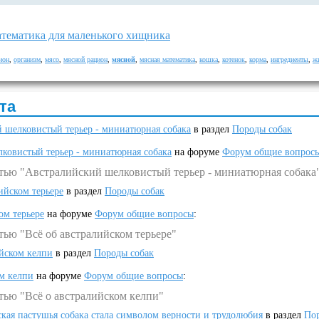
атематика для маленького хищника
ион
,
организм
,
мясо
,
мясной рацион
,
мясной
,
мясная математика
,
кошка
,
котенок
,
корма
,
ингредиенты
,
ж
та
 шелковистый терьер - миниатюрная собака
в раздел
Породы собак
ковистый терьер - миниатюрная собака
на форуме
Форум общие вопрос
атью "Австралийский шелковистый терьер - миниатюрная собака
ийском терьере
в раздел
Породы собак
ом терьере
на форуме
Форум общие вопросы
:
тью "Всё об австралийском терьере"
ийском келпи
в раздел
Породы собак
ом келпи
на форуме
Форум общие вопросы
:
тью "Всё о австралийском келпи"
ская пастушья собака стала символом верности и трудолюбия
в раздел
Пор