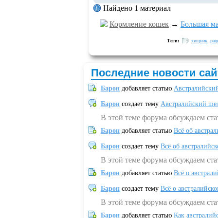
Найдено 1 материал
Кормление кошек
→
Большая м
Теги:
хищник
,
рац
Последние новости сай
Барон
добавляет статью
Австралийский
Барон
создает тему
Австралийский шел
В этой теме форума обсуждаем ст
Барон
добавляет статью
Всё об австрал
Барон
создает тему
Всё об австралийск
В этой теме форума обсуждаем ста
Барон
добавляет статью
Всё о австрал
Барон
создает тему
Всё о австралийск
В этой теме форума обсуждаем ста
Барон
добавляет статью
Как австралий