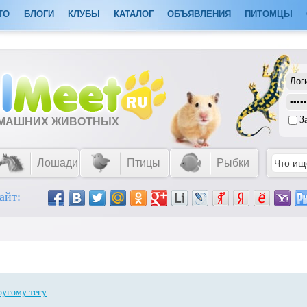
ТО
БЛОГИ
КЛУБЫ
КАТАЛОГ
ОБЪЯВЛЕНИЯ
ПИТОМЦЫ
З
ОМАШНИХ ЖИВОТНЫХ
Лошади
Птицы
Рыбки
айт:
ругому тегу