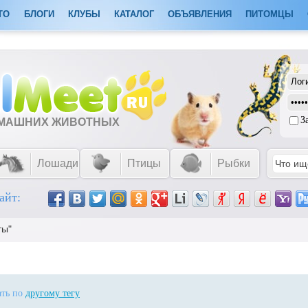
ТО
БЛОГИ
КЛУБЫ
КАТАЛОГ
ОБЪЯВЛЕНИЯ
ПИТОМЦЫ
З
ОМАШНИХ ЖИВОТНЫХ
Лошади
Птицы
Рыбки
айт:
ты"
ать по
другому тегу