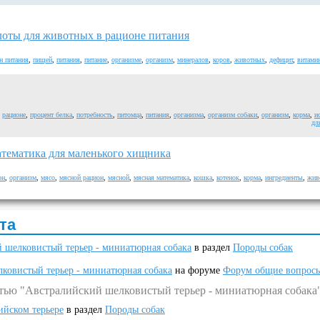
оты для животных в рационе питания
н питания
,
пищей
,
питания
,
питание
,
организме
,
организм
,
минералов
,
коров
,
животных
,
дефицит
,
витами
,
рационе
,
процент белка
,
потребность
,
питомца
,
питания
,
организма
,
организм собаки
,
организм
,
корма
,
и
дл
атематика для маленького хищника
он
,
организм
,
мясо
,
мясной рацион
,
мясной
,
мясная математика
,
кошка
,
котенок
,
корма
,
ингредиенты
,
жив
та
 шелковистый терьер - миниатюрная собака
в раздел
Породы собак
ковистый терьер - миниатюрная собака
на форуме
Форум общие вопрос
атью "Австралийский шелковистый терьер - миниатюрная собака
ийском терьере
в раздел
Породы собак