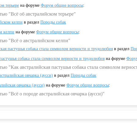
ом терьере
на форуме
Форум общие вопросы
:
тью "Всё об австралийском терьере"
ийском келпи
в раздел
Породы собак
ом келпи
на форуме
Форум общие вопросы
:
тью "Всё о австралийском келпи"
ская пастушья собака стала символом верности и трудолюбия
в раздел
Пор
 пастушья собака стала символом верности и трудолюбия
на форуме
Фору
тью "Как австралийская пастушья собака стала символом вернос
встралийская овчарка (аусси)
в раздел
Породы собак
алийская овчарка (аусси)
на форуме
Форум общие вопросы
:
ью "Всё о породе австралийская овчарка (аусси)"