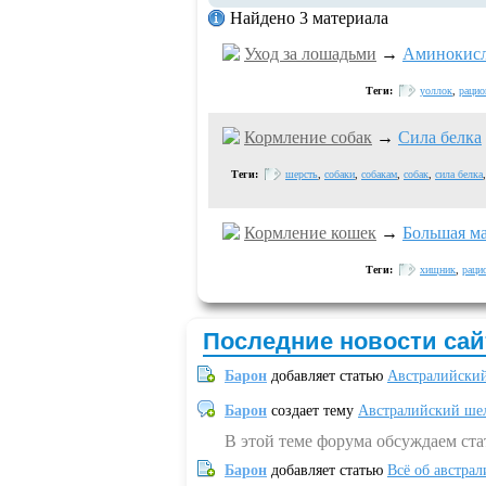
Найдено 3 материала
Уход за лошадьми
→
Аминокисл
Теги:
уоллок
,
рацио
Кормление собак
→
Сила белка
Теги:
шерсть
,
собаки
,
собакам
,
собак
,
сила белка
Кормление кошек
→
Большая м
Теги:
хищник
,
раци
Последние новости сай
Барон
добавляет статью
Австралийский
Барон
создает тему
Австралийский шел
В этой теме форума обсуждаем ст
Барон
добавляет статью
Всё об австрал