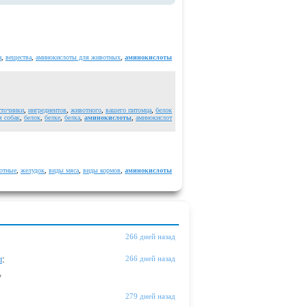
н
,
вещества
,
аминокислоты для животных
,
аминокислоты
сточники
,
ингредиентов
,
животного
,
вашего питомца
,
белок
я собак
,
белок
,
белке
,
белка
,
аминокислоты
,
аминокислот
отные
,
желудок
,
виды мяса
,
виды кормов
,
аминокислоты
266 дней назад
ы
:
266 дней назад
"
279 дней назад