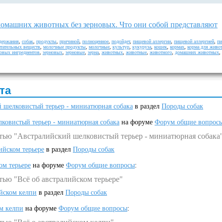
домашних животных без зерновых. Что они собой представляют
держания
,
собак
,
продукты
,
причиной
,
полноценное
,
подойдет
,
пищевой аллергии
,
пищевой аллергией
,
п
итательных веществ
,
молочные продукты
,
молочные
,
культур
,
кукуруза
,
кошек
,
кормах
,
корма для живо
овых ингредиентов
,
зерновых
,
зерновые
,
зерна
,
животных
,
животные
,
животного
,
домашних животных
,
та
 шелковистый терьер - миниатюрная собака
в раздел
Породы собак
ковистый терьер - миниатюрная собака
на форуме
Форум общие вопрос
атью "Австралийский шелковистый терьер - миниатюрная собака
ийском терьере
в раздел
Породы собак
ом терьере
на форуме
Форум общие вопросы
:
тью "Всё об австралийском терьере"
ийском келпи
в раздел
Породы собак
ом келпи
на форуме
Форум общие вопросы
: