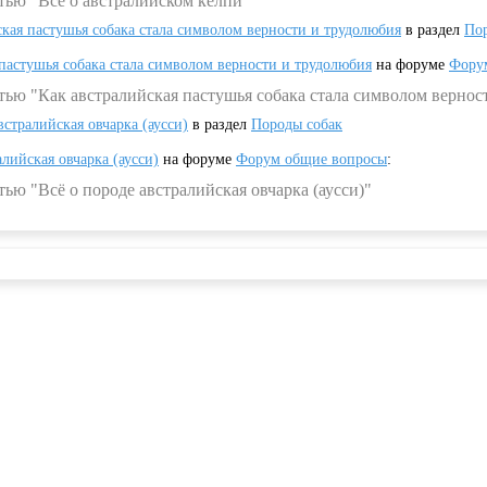
тью "Всё о австралийском келпи"
ская пастушья собака стала символом верности и трудолюбия
в раздел
Пор
 пастушья собака стала символом верности и трудолюбия
на форуме
Фору
тью "Как австралийская пастушья собака стала символом вернос
встралийская овчарка (аусси)
в раздел
Породы собак
алийская овчарка (аусси)
на форуме
Форум общие вопросы
:
ью "Всё о породе австралийская овчарка (аусси)"