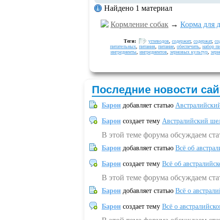
Найдено 1 материал
Кормление собак
→
Корма для 
Теги:
углеводов
,
содержит
,
содержат
,
со
питательных
,
питания
,
питание
,
обеспечить
,
набор п
ингредиенты
,
ингредиентов
,
зерновых культур
,
зерн
Последние новости сай
Барон
добавляет статью
Австралийский
Барон
создает тему
Австралийский шел
В этой теме форума обсуждаем ст
Барон
добавляет статью
Всё об австрал
Барон
создает тему
Всё об австралийск
В этой теме форума обсуждаем ста
Барон
добавляет статью
Всё о австрал
Барон
создает тему
Всё о австралийск