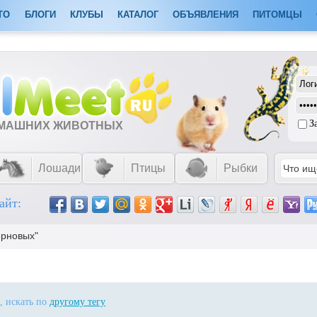
ТО
БЛОГИ
КЛУБЫ
КАТАЛОГ
ОБЪЯВЛЕНИЯ
ПИТОМЦЫ
З
ОМАШНИХ ЖИВОТНЫХ
Лошади
Птицы
Рыбки
айт:
ерновых"
, искать по
другому тегу