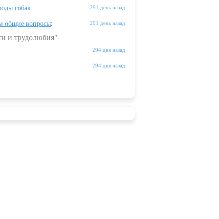
оды собак
291 день назад
м общие вопросы
:
291 день назад
ти и трудолюбия"
294 дня назад
294 дня назад