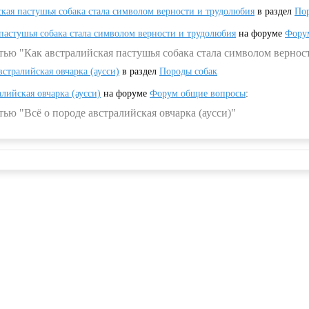
ская пастушья собака стала символом верности и трудолюбия
в раздел
Пор
 пастушья собака стала символом верности и трудолюбия
на форуме
Фору
тью "Как австралийская пастушья собака стала символом вернос
встралийская овчарка (аусси)
в раздел
Породы собак
алийская овчарка (аусси)
на форуме
Форум общие вопросы
:
ью "Всё о породе австралийская овчарка (аусси)"