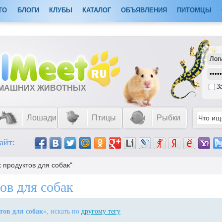
ТО
БЛОГИ
КЛУБЫ
КАТАЛОГ
ОБЪЯВЛЕНИЯ
ПИТОМЦЫ
З
ОМАШНИХ ЖИВОТНЫХ
Лошади
Птицы
Рыбки
айт:
 продуктов для собак"
ов для собак
тов для собак
», искать по
другому тегу