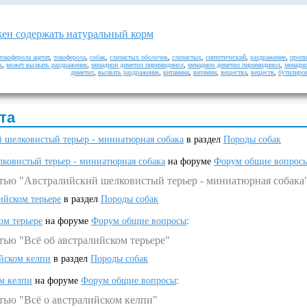
жен содержать натуральный корм
токоферола ацетат
,
токоферола
,
собак
,
слизистых оболочек
,
слизистых
,
синтетический
,
раздражение
,
пропи
х
,
может вызвать раздражение
,
менадион диметил пиримидинол
,
менадион диметил пиримидинол
,
менади
диметил
,
вызвать раздражение
,
витамина
,
витамин
,
вещества
,
веществ
,
бутилиро
та
 шелковистый терьер - миниатюрная собака
в раздел
Породы собак
ковистый терьер - миниатюрная собака
на форуме
Форум общие вопрос
атью "Австралийский шелковистый терьер - миниатюрная собака
ийском терьере
в раздел
Породы собак
ом терьере
на форуме
Форум общие вопросы
:
тью "Всё об австралийском терьере"
ийском келпи
в раздел
Породы собак
ом келпи
на форуме
Форум общие вопросы
:
тью "Всё о австралийском келпи"