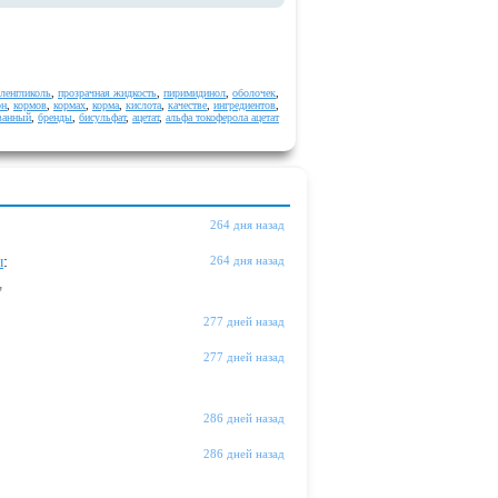
ленгликоль
,
прозрачная жидкость
,
пиримидинол
,
оболочек
,
он
,
кормов
,
кормах
,
корма
,
кислота
,
качестве
,
ингредиентов
,
ванный
,
бренды
,
бисульфат
,
ацетат
,
альфа токоферола ацетат
264 дня назад
ы
:
264 дня назад
"
277 дней назад
277 дней назад
286 дней назад
286 дней назад