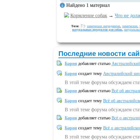
Найдено 1 материал
Кормление собак
→
Что не дол
Теги:
химических ингредиентах
,
химических
,
натуральных продуктов для собак
,
натуральны
Последние новости сай
Барон
добавляет статью
Австралийский
Барон
создает тему
Австралийский шел
В этой теме форума обсуждаем ст
Барон
добавляет статью
Всё об австрал
Барон
создает тему
Всё об австралийск
В этой теме форума обсуждаем ста
Барон
добавляет статью
Всё о австрал
Барон
создает тему
Всё о австралийск
В этой теме форума обсуждаем ста